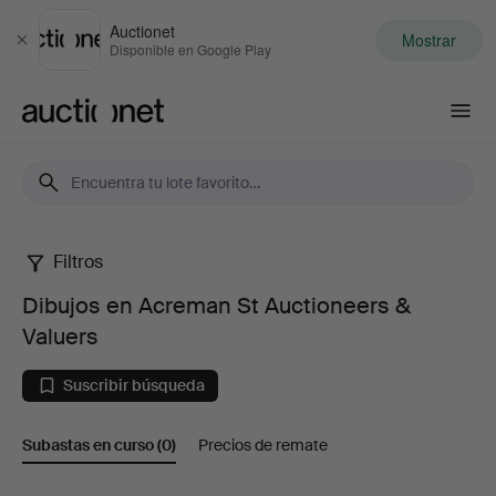
Auctionet
Mostrar
Cerrar
Disponible en Google Play
Auctionet.com
Filtros
Dibujos
Dibujos en Acreman St Auctioneers &
en
Valuers
Acreman
Suscribir búsqueda
St
Subastas en curso
(0)
Precios de remate
Auctioneers