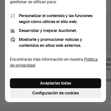
gestionar se utilizan para:
Mostrar todos los lotes
Personalizar el contenido y las funciones
según cómo utilices el sitio web.
Desarrollar y mejorar Auctionet.
Mostrarte y promocionar noticias y
contenidos en sitios web externos.
Encontrarás más información en nuestra
Política
LOTE DE BOCETOS,
*RETRATO AL PASTEL
*ESTUD
RETRATOS, ETC.
DE UN CABALLERO.
DESNU
de privacidad
.
FIRMAD
Subastado 6 ago 2026
Subastado 6 ago 2026
Subasta
Estimación
Estimación
1 puja
41 USD
81 USD
34 US
Aceptarlas todas
Configuración de cookies
Navegación