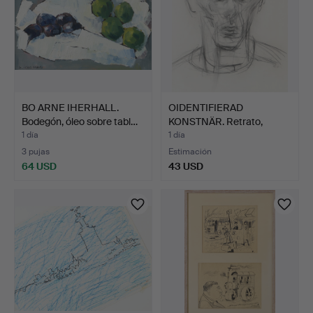
BO ARNE IHERHALL.
OIDENTIFIERAD
Bodegón, óleo sobre tabl…
KONSTNÄR. Retrato,
dibujo, f…
1 día
1 día
3 pujas
Estimación
64 USD
43 USD