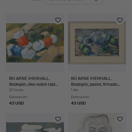
en
curso
BO ARNE IHERHALL.
BO ARNE IHERHALL.
Bodegón, óleo sobre tabl…
Bodegón, pastel, firmado…
22 horas
1 día
Estimación
Estimación
43 USD
43 USD