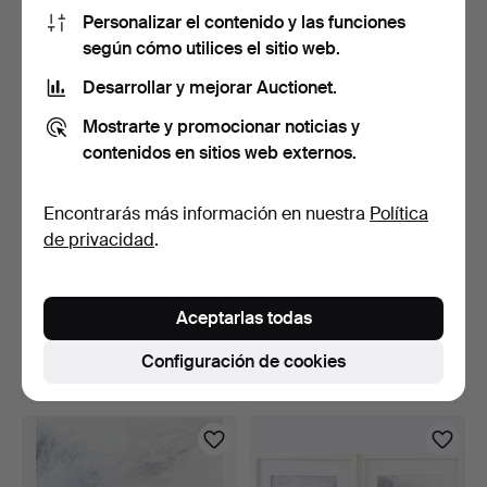
64 USD
32 USD
Personalizar el contenido y las funciones
según cómo utilices el sitio web.
Desarrollar y mejorar Auctionet.
Mostrarte y promocionar noticias y
contenidos en sitios web externos.
Encontrarás más información en nuestra
Política
de privacidad
.
OIDENTIFIERAD
EVA HOLMBERG
KONSTNÄR. Plaza con
JAKOBSSON. Nenúfares,
Aceptarlas todas
fuente, …
dibujo,…
3 días
3 días
Estimación
Estimación
Configuración de cookies
43 USD
43 USD