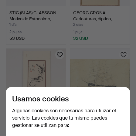
STIG (SLAS) CLAESSON.
GEORG CRONA.
Motivo de Estocolmo,…
Caricaturas, díptico,
firmado…
1 día
2 días
2 pujas
1 puja
53 USD
32 USD
Usamos cookies
Algunas cookies son necesarias para utilizar el
QI BAISHI. SEGÚN.
OIDENTIFIERAD
servicio. Las cookies que tú mismo puedes
Gambas, tinta/color sobr…
KONSTNÄR. Barco C.B.
gestionar se utilizan para:
Pederse…
2 días
2 días
Estimación
1 puja