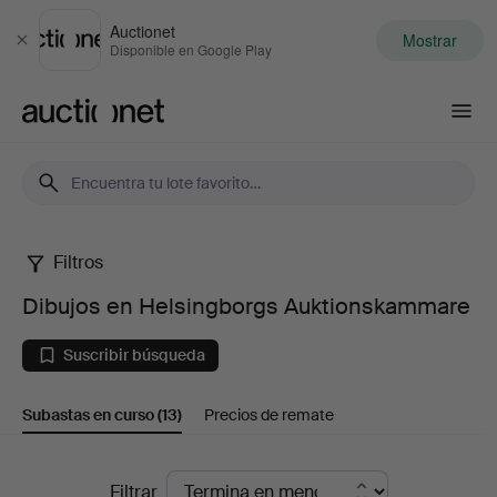
Auctionet
Mostrar
Cerrar
Disponible en Google Play
Auctionet.com
Filtros
Dibujos
Dibujos en Helsingborgs Auktionskammare
en
Suscribir búsqueda
Helsingborgs
Subastas en curso
(13)
Precios de remate
Auktionskammare
Subastas
Filtrar