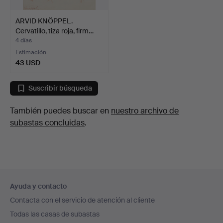
ARVID KNÖPPEL.
Cervatillo, tiza roja, firm…
4 días
Estimación
43 USD
Suscribir búsqueda
También puedes buscar en
nuestro archivo de
subastas concluidas
.
Navegación
Ayuda y contacto
en
Contacta con el servicio de atención al cliente
el
Todas las casas de subastas
pie