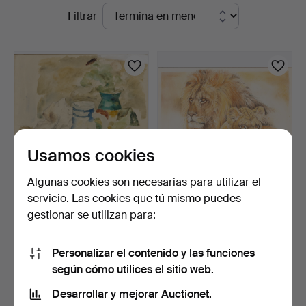
Subastas
Filtrar
en
curso
Usamos cookies
Algunas cookies son necesarias para utilizar el
servicio. Las cookies que tú mismo puedes
FRITZ FRIEDRICHS (1882-
UNBEKANNTER
gestionar se utilizan para:
1928). Bodegón con …
KÜNSTLER. Pareja de
leones.
5 días
6 días
Estimación
Estimación
Personalizar el contenido y las funciones
463 USD
93 USD
según cómo utilices el sitio web.
Desarrollar y mejorar Auctionet.
Suscribir búsqueda