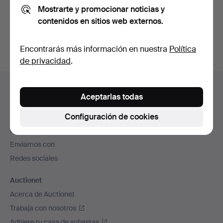
Mostrarte y promocionar noticias y
También puedes buscar en
nuestro archivo de
contenidos en sitios web externos.
subastas concluidas
.
Encontrarás más información en nuestra
Política
de privacidad
.
Navegación
Ayuda y contacto
en
Aceptarlas todas
Contacta con el servicio de atención al cliente
el
Configuración de cookies
Todas las casas de subastas
pie
Modos de pago
de
Enviamos con
página
Redes sociales
Auctionet
Acerca de Auctionet
Trabaja con nosotros
Adhiere tu casa de subastas