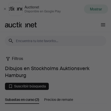
Auctionet
Mostrar
Cerrar
Disponible en Google Play
Auctionet.com
Filtros
Dibujos
Dibujos en Stockholms Auktionsverk
en
Hamburg
Stockholms
Suscribir búsqueda
Auktionsverk
Subastas en curso
(2)
Precios de remate
Hamburg