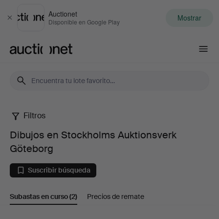
Auctionet
Mostrar
Cerrar
Disponible en Google Play
Auctionet.com
Filtros
Dibujos
Dibujos en Stockholms Auktionsverk
en
Göteborg
Stockholms
Suscribir búsqueda
Auktionsverk
Subastas en curso
(2)
Precios de remate
Göteborg