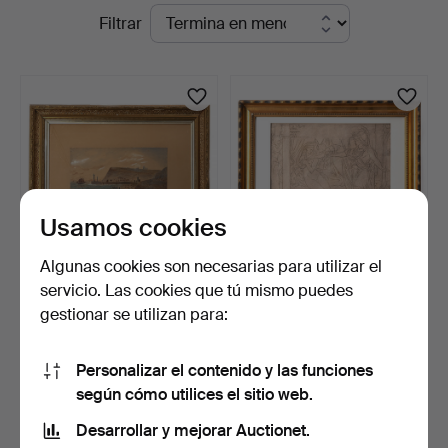
Subastas
Filtrar
en
curso
Usamos cookies
Algunas cookies son necesarias para utilizar el
servicio. Las cookies que tú mismo puedes
ARTISTA DESCONOCIDO.
ARTISTA DESCONOCIDO.
gestionar se utilizan para:
Técnica mixta sobre p…
Dibujo, probablemente…
8 días
9 días
Estimación
Estimación
Personalizar el contenido y las funciones
106 USD
211 USD
según cómo utilices el sitio web.
Desarrollar y mejorar Auctionet.
Suscribir búsqueda