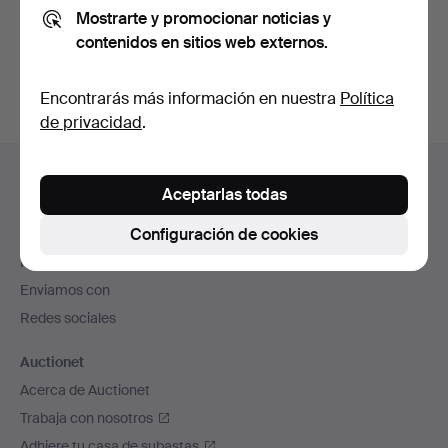
Mostrarte y promocionar noticias y
También puedes buscar en
nuestro archivo de
contenidos en sitios web externos.
subastas concluidas
.
Encontrarás más información en nuestra
Política
de privacidad
.
Navegación
Ayuda y contacto
en
Aceptarlas todas
Contacta con el servicio de atención al cliente
el
Configuración de cookies
Todas las casas de subastas
pie
Modos de pago
de
Enviamos con
página
Redes sociales
Auctionet
Acerca de Auctionet
Trabaja con nosotros
Adhiere tu casa de subastas