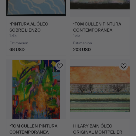
*PINTURA AL ÓLEO
*TOM CULLEN PINTURA
SOBRE LIENZO
CONTEMPORÁNEA
MONTADO 'BOU…
SOBRE LI…
1 día
1 día
Estimación
Estimación
68 USD
203 USD
*TOM CULLEN PINTURA
HILARY BAIN ÓLEO
CONTEMPORÁNEA
ORIGINAL MONTPELIER