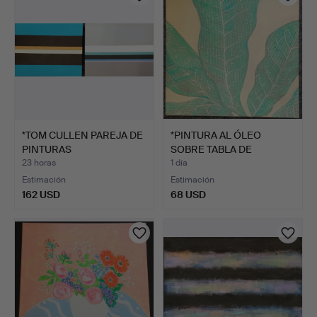
*TOM CULLEN PAREJA DE
*PINTURA AL ÓLEO
PINTURAS
SOBRE TABLA DE
CONTEMPORÁN…
ANTOINETTE…
23 horas
1 día
Estimación
Estimación
162 USD
68 USD