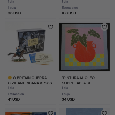
SOBRE LI…
GARDE…
1 día
1 día
1 puja
Estimación
36 USD
108 USD
W BRITAIN GUERRA
*PINTURA AL ÓLEO
CIVIL AMERICANA #17288
SOBRE TABLA DE
PH…
ANTOINETTE…
1 día
1 día
Estimación
1 puja
41 USD
34 USD
Lote
seleccionado