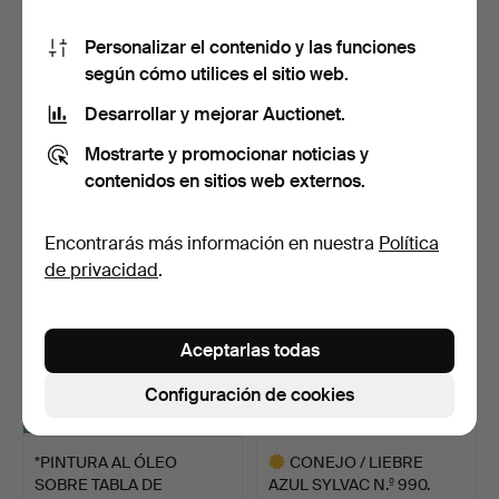
Personalizar el contenido y las funciones
según cómo utilices el sitio web.
*TAZA Y PLATO
*PISAPAPELES PATO
TREMBLEUSE ORIENTAL.
NADANDO ROYAL
Desarrollar y mejorar Auctionet.
CROWN DERB…
1 horas 4 min
3 horas 57 min
Mostrarte y promocionar noticias y
Estimación
Estimación
contenidos en sitios web externos.
48 USD
41 USD
Encontrarás más información en nuestra
Política
de privacidad
.
Aceptarlas todas
Configuración de cookies
*PINTURA AL ÓLEO
CONEJO / LIEBRE
SOBRE TABLA DE
AZUL SYLVAC N.º 990.