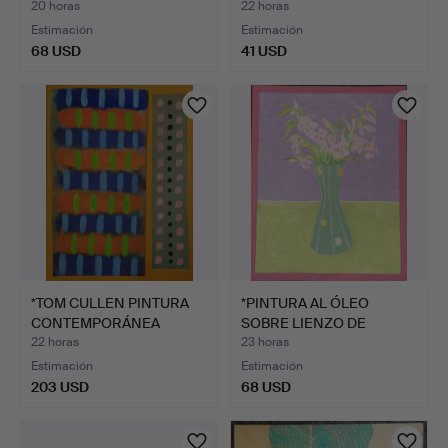
ANTOINETTE…
20 horas
22 horas
Estimación
Estimación
68 USD
41 USD
Lote
seleccionado
*TOM CULLEN PINTURA
*PINTURA AL ÓLEO
CONTEMPORÁNEA
SOBRE LIENZO DE
SOBRE LI…
ANTOINETT…
22 horas
23 horas
Estimación
Estimación
203 USD
68 USD