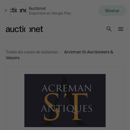
Auctionet
Mostrar
Cerrar
Disponible en Google Play
Auctionet.com
Todas las casas de subastas
/
Acreman St Auctioneers &
Valuers
Acreman
St
Auctioneers
&
Valuers