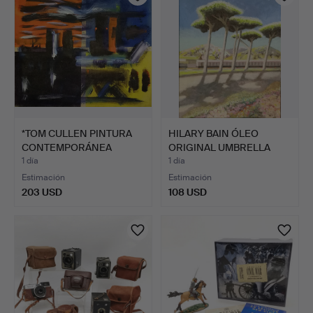
*TOM CULLEN PINTURA
HILARY BAIN ÓLEO
CONTEMPORÁNEA
ORIGINAL UMBRELLA
SOBRE LI…
PINES V…
1 día
1 día
Estimación
Estimación
203 USD
108 USD