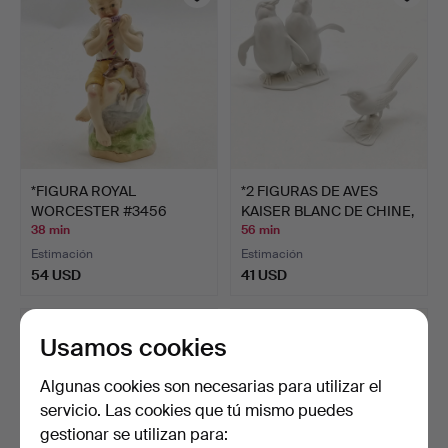
*FIGURA ROYAL
*2 FIGURAS DE AVES
WORCESTER #3456
KAISER BLANC DE CHINE,
JUNE.
…
38 min
56 min
Estimación
Estimación
54 USD
41 USD
Usamos cookies
Algunas cookies son necesarias para utilizar el
servicio. Las cookies que tú mismo puedes
gestionar se utilizan para: