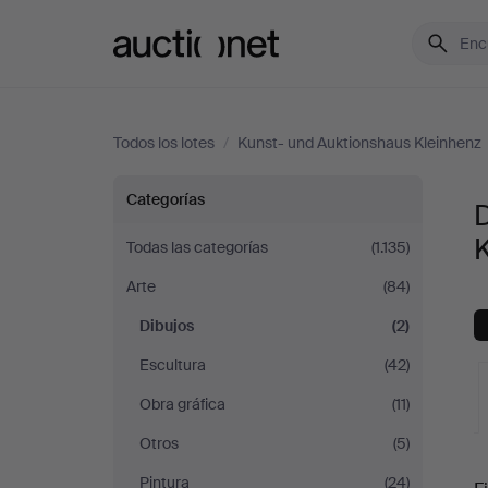
Auctionet.com
Todos los lotes
/
Kunst- und Auktionshaus Kleinhenz
Dibujos
Categorías
en
Todas las categorías
(1.135)
Arte
(84)
Kunst-
Dibujos
(2)
und
Escultura
(42)
Auktionshaus
Obra gráfica
(11)
Otros
(5)
Kleinhenz
S
Pintura
(24)