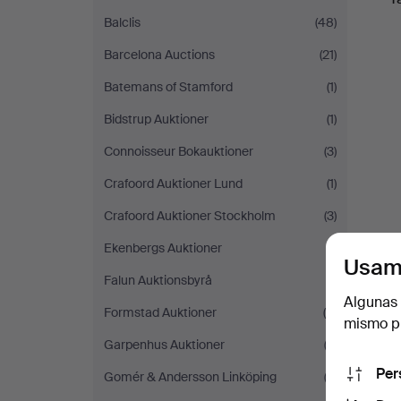
Balclis
(48)
Barcelona Auctions
(21)
Batemans of Stamford
(1)
Bidstrup Auktioner
(1)
Connoisseur Bokauktioner
(3)
Crafoord Auktioner Lund
(1)
Crafoord Auktioner Stockholm
(3)
Ekenbergs Auktioner
(1)
Usam
Falun Auktionsbyrå
(1)
Algunas 
Formstad Auktioner
(5)
mismo pu
Garpenhus Auktioner
(3)
Per
Gomér & Andersson Linköping
(3)