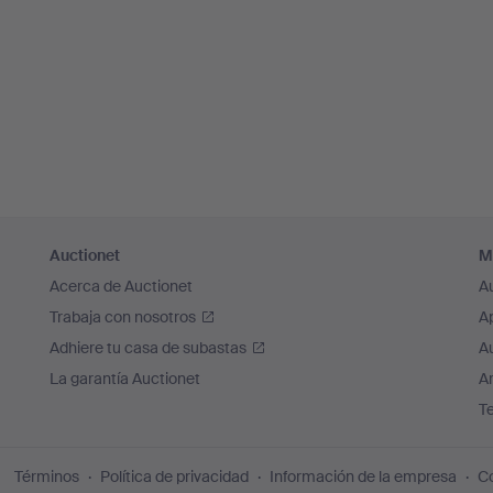
Auctionet
M
Acerca de Auctionet
A
Trabaja con nosotros
A
Adhiere tu casa de subastas
A
La garantía Auctionet
Ar
T
Términos
Política de privacidad
Información de la empresa
Co