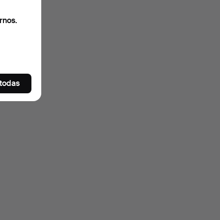
rnos.
 todas