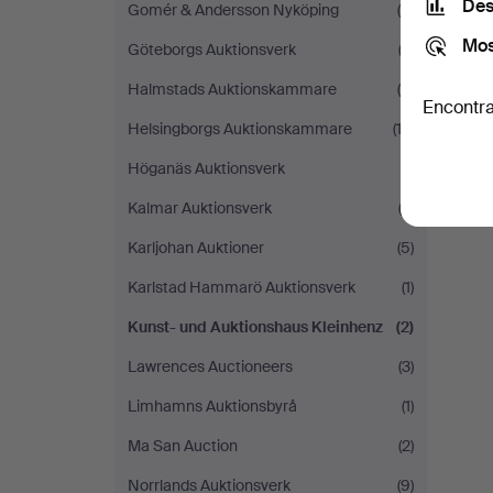
Des
Gomér & Andersson Nyköping
(6)
Mos
Göteborgs Auktionsverk
(2)
Halmstads Auktionskammare
(6)
Encontra
Helsingborgs Auktionskammare
(13)
Höganäs Auktionsverk
(1)
Kalmar Auktionsverk
(2)
Karljohan Auktioner
(5)
Karlstad Hammarö Auktionsverk
(1)
Kunst- und Auktionshaus Kleinhenz
(2)
Lawrences Auctioneers
(3)
Limhamns Auktionsbyrå
(1)
Ma San Auction
(2)
Norrlands Auktionsverk
(9)