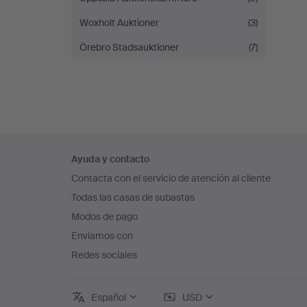
Woxholt Auktioner
(3)
Örebro Stadsauktioner
(7)
Navegación
Ayuda y contacto
en
Contacta con el servicio de atención al cliente
el
Todas las casas de subastas
pie
Modos de pago
de
Enviamos con
página
Redes sociales
Español
USD