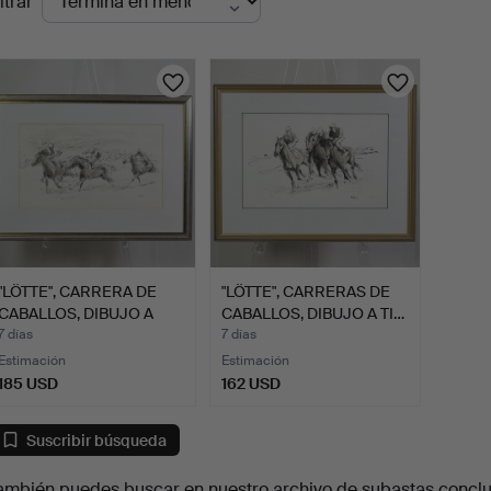
ltrar
en
urso
"LÖTTE", CARRERA DE
"LÖTTE", CARRERAS DE
CABALLOS, DIBUJO A
CABALLOS, DIBUJO A TI…
TIN…
7 días
7 días
Estimación
Estimación
185 USD
162 USD
Suscribir búsqueda
ambién puedes buscar en
nuestro archivo de subastas concl