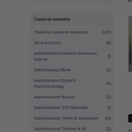
Fi
c
Casas de subastas
Todas las casas de subastas
(237)
Arce Auctions
(8)
Auktionsfirma Kenneth Svensson i
(1)
Kalmar
Auktionshaus Blank
(2)
Auktionshaus Stuber's
(4)
Hammerschlag
Auktionshuset Kolonn
(2)
Auktionshuset STO Bohuslän
(1)
Auktionshuset Thelin & Johansson
(21)
Auktionshuset Thörner & Ek
(2)
T