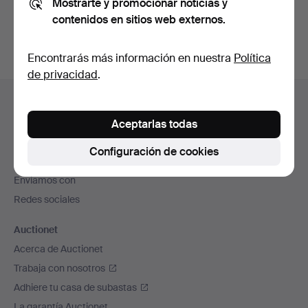
Mostrarte y promocionar noticias y
subastas concluidas
.
contenidos en sitios web externos.
Encontrarás más información en nuestra
Política
de privacidad
.
Navegación
Ayuda y contacto
en
Contacta con el servicio de atención al cliente
Aceptarlas todas
el
Todas las casas de subastas
pie
Configuración de cookies
Modos de pago
de
Enviamos con
página
Redes sociales
Auctionet
Acerca de Auctionet
Trabaja con nosotros
Adhiere tu casa de subastas
La garantía Auctionet