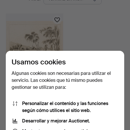
en
curso
Usamos cookies
Algunas cookies son necesarias para utilizar el
Artista no identificado,
servicio. Las cookies que tú mismo puedes
DIBUJO A LÁPIZ, F…
gestionar se utilizan para:
8 días
Estimación
85 USD
Personalizar el contenido y las funciones
según cómo utilices el sitio web.
Suscribir búsqueda
Desarrollar y mejorar Auctionet.
También puedes buscar en
nuestro archivo de