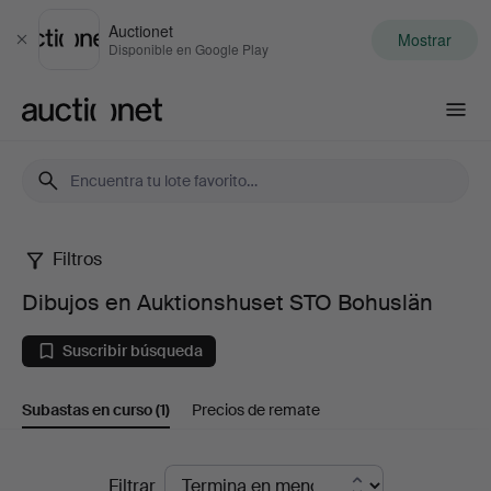
Auctionet
Mostrar
Cerrar
Disponible en Google Play
Auctionet.com
Filtros
Dibujos
Dibujos en Auktionshuset STO Bohuslän
en
Suscribir búsqueda
Auktionshuset
Subastas en curso
(1)
Precios de remate
STO
Bohuslän
Subastas
Filtrar