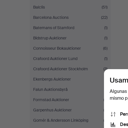
Balclis
(51)
Barcelona Auctions
(22)
Batemans of Stamford
(1)
Bidstrup Auktioner
(1)
Connoisseur Bokauktioner
(6)
Crafoord Auktioner Lund
(1)
Crafoord Auktioner Stockholm
(3)
Usam
Ekenbergs Auktioner
(1)
Falun Auktionsbyrå
(1)
Algunas 
mismo pu
Formstad Auktioner
(2)
Garpenhus Auktioner
(3)
Per
Gomér & Andersson Linköping
(3)
Des