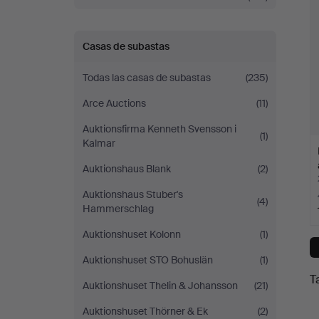
Casas de subastas
Todas las casas de subastas
(235)
Arce Auctions
(11)
Auktionsfirma Kenneth Svensson i
(1)
Kalmar
Auktionshaus Blank
(2)
Auktionshaus Stuber's
(4)
Hammerschlag
Auktionshuset Kolonn
(1)
Auktionshuset STO Bohuslän
(1)
T
Auktionshuset Thelin & Johansson
(21)
Auktionshuset Thörner & Ek
(2)