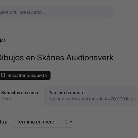
jos
Dibujos en Skånes Auktionsverk
Suscribir búsqueda
Subastas en curso
Precios de remate
1 lote
Nuestro archivo con más de 4 470 000 lotes
ubastas
ltrar
en
urso