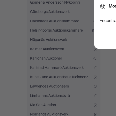
Gomér & Andersson Nyköping
(3)
Mos
Göteborgs Auktionsverk
(2)
Encontra
Halmstads Auktionskammare
(6)
Helsingborgs Auktionskammare
(14)
Höganäs Auktionsverk
(1)
Kalmar Auktionsverk
(2)
Karljohan Auktioner
(5)
Karlstad Hammarö Auktionsverk
(1)
Kunst- und Auktionshaus Kleinhenz
(2)
Lawrences Auctioneers
(3)
Limhamns Auktionsbyrå
(1)
Ma San Auction
(2)
Norrlands Auktionsverk
(7)