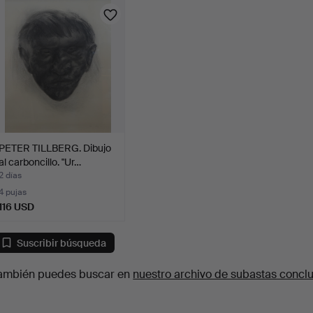
PETER TILLBERG. Dibujo
al carboncillo. "Ur…
2 días
4 pujas
116 USD
Suscribir búsqueda
ambién puedes buscar en
nuestro archivo de subastas concl