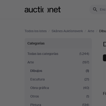
Auctionet.com
Todos los lotes
/
Skånes Auktionsverk
/
Arte
/
Dibu
Dibujos
Categorías
en
Todas las categorías
(1.244)
Arte
(197)
Skånes
Dibujos
(1)
Auktionsverk
Escultura
(21)
S
Obra gráfica
(40)
Fi
Otros
(1)
c
Pintura
(134)