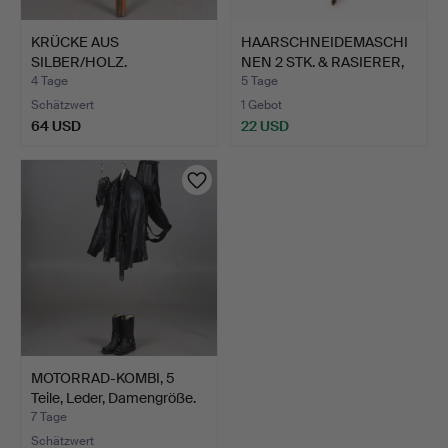
KRÜCKE AUS
HAARSCHNEIDEMASCHI
SILBER/HOLZ.
NEN 2 STK. & RASIERER,
D…
4 Tage
5 Tage
Schätzwert
1 Gebot
64 USD
22 USD
MOTORRAD-KOMBI, 5
Teile, Leder, Damengröße.
7 Tage
Schätzwert