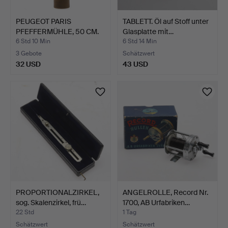
PEUGEOT PARIS
TABLETT. Öl auf Stoff unter
PFEFFERMÜHLE, 50 CM.
Glasplatte mit…
6 Std 10 Min
6 Std 14 Min
3 Gebote
Schätzwert
32 USD
43 USD
PROPORTIONALZIRKEL,
ANGELROLLE, Record Nr.
sog. Skalenzirkel, frü…
1700, AB Urfabriken…
22 Std
1 Tag
Schätzwert
Schätzwert