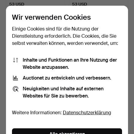
53 USD
53 USD
Wir verwenden Cookies
Einige Cookies sind für die Nutzung der
Dienstleistung erforderlich. Die Cookies, die Sie
selbst verwalten können, werden verwendet, um:
Inhalte und Funktionen an Ihre Nutzung der
Website anzupassen.
Auctionet zu entwickeln und verbessern.
GOLFTASCHE mit WAGEN
GETRÄNKEKISTEN, 3 Stk.,
und 15 Schlägern.
Holz.
Neuigkeiten und Inhalte auf externen
1 Tag
1 Tag
Websites für Sie zu bewerben.
1 Gebot
1 Gebot
22 USD
22 USD
Weitere Informationen:
Datenschutzerklärung