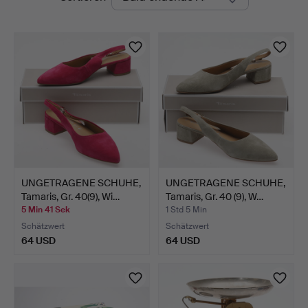
Auktionen
UNGETRAGENE SCHUHE,
UNGETRAGENE SCHUHE,
Tamaris, Gr. 40(9), Wi…
Tamaris, Gr. 40 (9), W…
5 Min 41 Sek
1 Std 5 Min
Schätzwert
Schätzwert
64 USD
64 USD