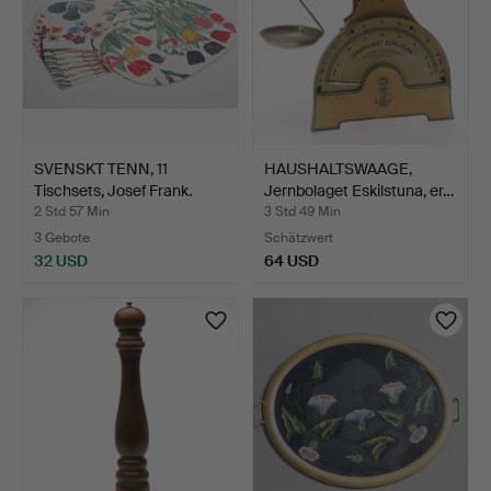
SVENSKT TENN, 11
HAUSHALTSWAAGE,
Tischsets, Josef Frank.
Jernbolaget Eskilstuna, er…
2 Std 57 Min
3 Std 49 Min
3 Gebote
Schätzwert
32 USD
64 USD