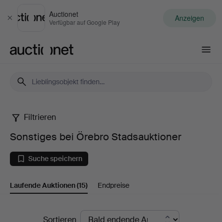
Auctionet
Anzeigen
Schließen
Verfügbar auf Google Play
Auctionet.com
Filtrieren
Sonstiges
Sonstiges bei Örebro Stadsauktioner
bei
Suche speichern
Örebro
Laufende Auktionen
(15)
Endpreise
Stadsauktioner
Laufende
Sortieren