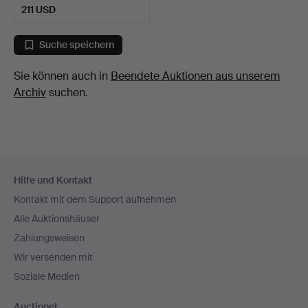
211 USD
Suche speichern
Sie können auch in
Beendete Auktionen aus unserem
Archiv
suchen.
Fußzeilen-
Hilfe und Kontakt
Navigation
Kontakt mit dem Support aufnehmen
Alle Auktionshäuser
Zahlungsweisen
Wir versenden mit
Soziale Medien
Auctionet