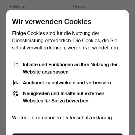
9 Gebote
1 Gebot
85 USD
32 USD
Wir verwenden Cookies
Einige Cookies sind für die Nutzung der
Dienstleistung erforderlich. Die Cookies, die Sie
selbst verwalten können, werden verwendet, um:
Inhalte und Funktionen an Ihre Nutzung der
Website anzupassen.
Auctionet zu entwickeln und verbessern.
SCHREIBTISCHSET MIT
GROSSE
Neuigkeiten und Inhalte auf externen
BÄR.
SCHNUPFTABAKDOSE /
Websites für Sie zu bewerben.
TABAKDOSE, 19. J…
5 Tage
5 Tage
Schätzwert
Schätzwert
53 USD
53 USD
Weitere Informationen:
Datenschutzerklärung