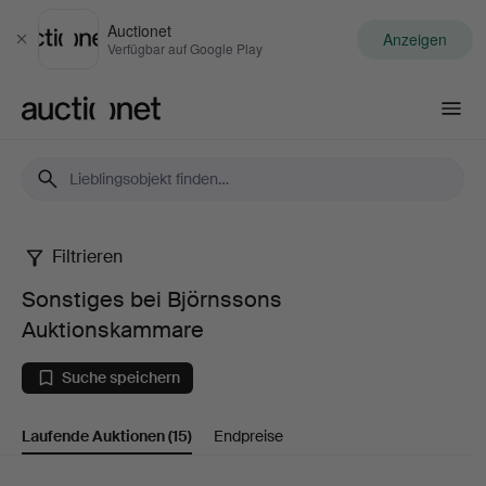
Auctionet
Anzeigen
Schließen
Verfügbar auf Google Play
Auctionet.com
Filtrieren
Sonstiges
Sonstiges bei Björnssons
bei
Auktionskammare
Björnssons
Suche speichern
Auktionskammare
Laufende Auktionen
(15)
Endpreise