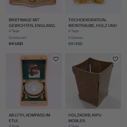
BRIEFWAGE MIT
TISCHDEKORATION,
GEWICHTEN, ENGLAND,
WEINTRAUBE, HOLZ UND
19./20. …
KUNS…
4 Tage
4 Tage
Schätzwert
9 Gebote
64 USD
69 USD
AB LYTH, KOMPASS IM
HOLZKORB, NIPU
ETUI.
MÖBLER.
4 Tage
4 Tage