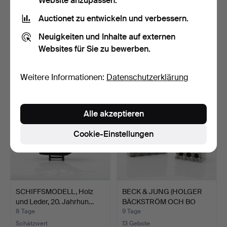
Website anzupassen.
Auctionet zu entwickeln und verbessern.
TINTENFASS, Louis-XVI-
STÄNDER FÜR
Stil, Frankreich, fr…
WISSENSCHAFTLICHES
Neuigkeiten und Inhalte auf externen
INSTRUMENT,…
7 Tage
7 Tage
Websites für Sie zu bewerben.
Schätzwert
Schätzwert
106 USD
106 USD
Weitere Informationen:
Datenschutzerklärung
Alle akzeptieren
Cookie-Einstellungen
SCHIFFSMODELL, Holz
BECK & JUNG (HOLGER
und Leder, 20. Jahrhun…
BÄCKSTRÖM OCH BO
LJUNG…
8 Tage
9 Tage
Schätzwert
13 Gebote