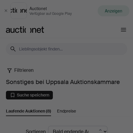
Auctionet
Anzeigen
Schließen
Verfügbar auf Google Play
Auctionet.com
Filtrieren
Sonstiges
Sonstiges bei Uppsala Auktionskammare
bei
Suche speichern
Uppsala
Laufende Auktionen
(8)
Endpreise
Auktionskammare
Laufende
Sortieren