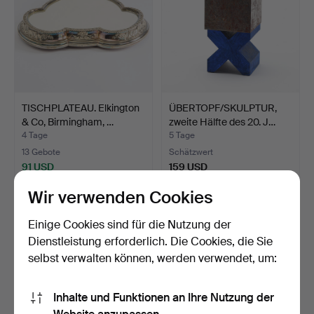
TISCHPLATEAU. Elkington
ÜBERTOPF/SKULPTUR,
& Co, Birmingham, …
zweite Hälfte des 20. J…
4 Tage
5 Tage
13 Gebote
Schätzwert
91 USD
159 USD
Wir verwenden Cookies
Einige Cookies sind für die Nutzung der
Dienstleistung erforderlich. Die Cookies, die Sie
selbst verwalten können, werden verwendet, um:
Inhalte und Funktionen an Ihre Nutzung der