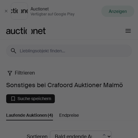
Auctionet
Anzeigen
Schließen
Verfügbar auf Google Play
Auctionet.com
Filtrieren
Sonstiges
Sonstiges bei Crafoord Auktioner Malmö
bei
Suche speichern
Crafoord
Laufende Auktionen
(4)
Endpreise
Auktioner
Malmö
Laufende
Sortieren