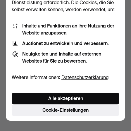
Dienstleistung erforderlich. Die Cookies, die Sie
selbst verwalten können, werden verwendet, um:
Inhalte und Funktionen an Ihre Nutzung der
Website anzupassen.
Auctionet zu entwickeln und verbessern.
TABLETT, Teak, Trip Trap,
SCHNEIDEBRETT.
Dänemark.
Provenienz: Apoteket
Neuigkeiten und Inhalte auf externen
Svanen…
5 Tage
6 Tage
Websites für Sie zu bewerben.
1 Gebot
Schätzwert
32 USD
53 USD
Weitere Informationen:
Datenschutzerklärung
Suche speichern
Sie können auch in
Beendete Auktionen aus unserem
Alle akzeptieren
Archiv
suchen.
Cookie-Einstellungen