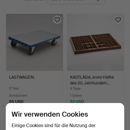
Auktionen
LASTWAGEN.
KASTLÅDA, erste Hälfte
des 20. Jahrhundert…
17 Std
4 Tage
Schätzwert
1 Gebot
85 USD
32 USD
Wir verwenden Cookies
Einige Cookies sind für die Nutzung der