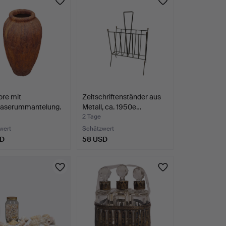
re mit
Zeitschriftenständer aus
faserummantelung.
Metall, ca. 1950e…
2 Tage
wert
Schätzwert
SD
58 USD