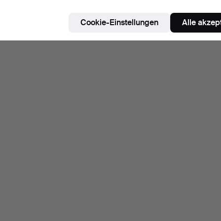
ie können auch in
Beendete Auktionen aus unserem Archiv
su
Cookie-Einstellungen
Alle akzep