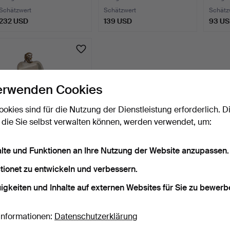
Schätzwert
Schätzwert
Schätz
232 USD
139 USD
93 U
erwenden Cookies
ookies sind für die Nutzung der Dienstleistung erforderlich. D
 die Sie selbst verwalten können, werden verwendet, um:
"Physche Baguier" aus
alte und Funktionen an Ihre Nutzung der Website anzupassen.
vergoldetem Messing …
7 Tage
tionet zu entwickeln und verbessern.
Schätzwert
igkeiten und Inhalte auf externen Websites für Sie zu bewerb
116 USD
Informationen:
Datenschutzerklärung
Suche speichern