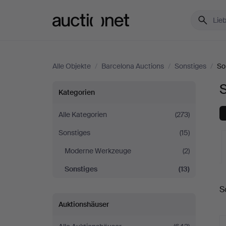
Auctionet.com
Alle Objekte
/
Barcelona Auctions
/
Sonstiges
/
So
S
Sonstiges
Kategorien
bei
Alle Kategorien
(273)
Sonstiges
(15)
Barcelona
Moderne Werkzeuge
(2)
Auctions
Sonstiges
(13)
L
S
A
Auktionshäuser