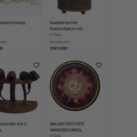
elsammlung.
Isabellinischer
Parfümflakon mit
Musikwerk.
4 Tage
wert
Schätzwert
SD
290 USD
nständer mit 5
BALINESISCHER
.
WANDBEHANG,
GERAHMT.
6 Tage