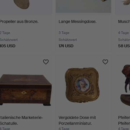
Propeller aus Bronze.
Lange Messingdose.
Musch
2 Tage
3 Tage
4 Tage
Schätzwert
Schätzwert
Schätz
105 USD
174 USD
58 U
Italienische Marketerie-
Vergoldete Dose mit
Pfeife
Schatulle.
Porzellanminiatur.
Pfeifen
4 Tage
4 Tage
4 Tage