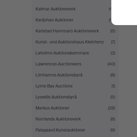
S
Kalmar Auktionsverk
(41)
Karljohan Auktioner
(10)
Karlstad Hammarö Auktionsverk
(5)
Kunst- und Auktionshaus Kleinhenz
(7)
Laholms Auktionskammare
(2)
Lawrences Auctioneers
(40)
Limhamns Auktionsbyrå
(8)
Lyme Bay Auctions
(1)
Lysekils Auktionsbyrå
(5)
Markus Auktioner
(28)
Norrlands Auktionsverk
(8)
Palsgaard Kunstauktioner
(9)