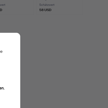
wert
Schätzwert
SD
58 USD
ie
en.