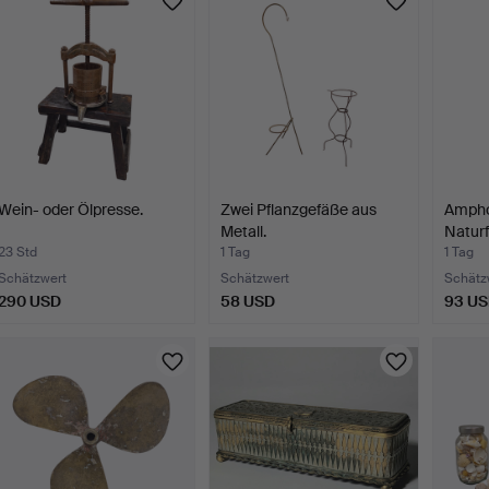
Wein- oder Ölpresse.
Zwei Pflanzgefäße aus
Ampho
Metall.
Natur
23 Std
1 Tag
1 Tag
Schätzwert
Schätzwert
Schätz
290 USD
58 USD
93 U