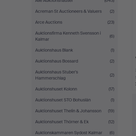
Alle Auktionshäuser
(643)
Acreman St Auctioneers & Valuers
(2)
Arce Auctions
(23)
Auktionsfirma Kenneth Svensson i
(6)
Kalmar
Auktionshaus Blank
(1)
Auktionshaus Bossard
(2)
Auktionshaus Stuber's
(2)
Hammerschlag
Auktionshuset Kolonn
(17)
Auktionshuset STO Bohuslän
(1)
Auktionshuset Thelin & Johansson
(19)
Auktionshuset Thörner & Ek
(12)
Auktionskammaren Sydost Kalmar
(6)