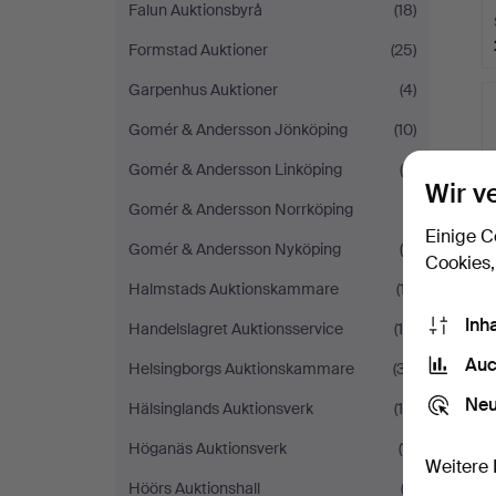
Falun Auktionsbyrå
(18)
Formstad Auktioner
(25)
Garpenhus Auktioner
(4)
Gomér & Andersson Jönköping
(10)
Gomér & Andersson Linköping
(9)
Wir v
Gomér & Andersson Norrköping
(1)
Einige C
Gomér & Andersson Nyköping
(6)
Cookies,
Halmstads Auktionskammare
(17)
Inh
Handelslagret Auktionsservice
(15)
Auc
Helsingborgs Auktionskammare
(37)
Neu
Hälsinglands Auktionsverk
(10)
Höganäs Auktionsverk
(11)
Weitere 
Höörs Auktionshall
(2)