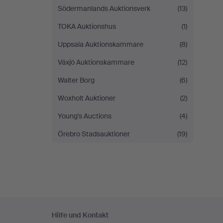
Södermanlands Auktionsverk
(13)
TOKA Auktionshus
(1)
Uppsala Auktionskammare
(8)
Växjö Auktionskammare
(12)
Walter Borg
(6)
Woxholt Auktioner
(2)
Young's Auctions
(4)
Örebro Stadsauktioner
(19)
Fußzeilen-
Hilfe und Kontakt
Navigation