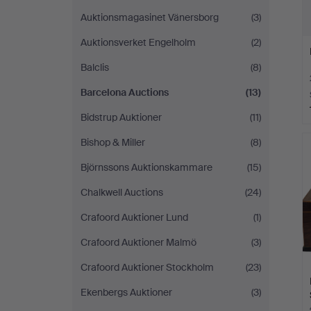
Auktionsmagasinet Vänersborg
(3)
Auktionsverket Engelholm
(2)
Balclis
(8)
Barcelona Auctions
(13)
Bidstrup Auktioner
(11)
Bishop & Miller
(8)
Björnssons Auktionskammare
(15)
Chalkwell Auctions
(24)
Crafoord Auktioner Lund
(1)
Crafoord Auktioner Malmö
(3)
Crafoord Auktioner Stockholm
(23)
Ekenbergs Auktioner
(3)