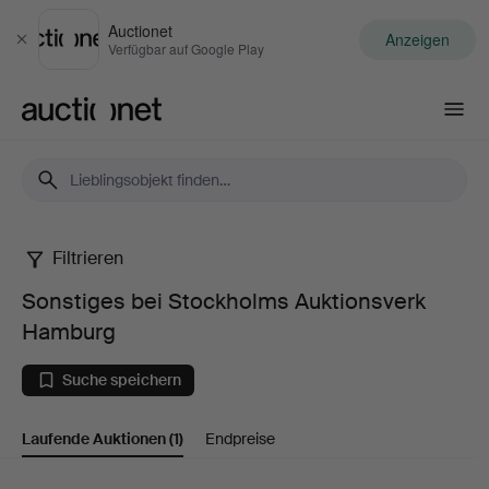
Auctionet
Anzeigen
Schließen
Verfügbar auf Google Play
Auctionet.com
Filtrieren
Sonstiges
Sonstiges bei Stockholms Auktionsverk
bei
Hamburg
Stockholms
Suche speichern
Auktionsverk
Laufende Auktionen
(1)
Endpreise
Hamburg