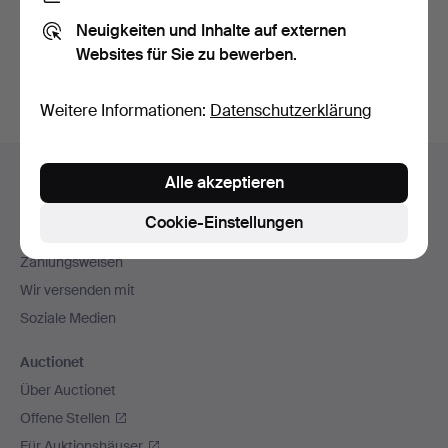
Sie können auch in
Beendete Auktionen aus unserem
Neuigkeiten und Inhalte auf externen
Archiv
suchen.
Websites für Sie zu bewerben.
Weitere Informationen:
Datenschutzerklärung
Fußzeilen-
Hilfe und Kontakt
Alle akzeptieren
Navigation
Kontakt mit dem Support aufnehmen
Cookie-Einstellungen
Alle Auktionshäuser
Zahlungsweisen
Wir versenden mit
Soziale Medien
Auctionet
Über Auctionet
Offene Stellen
Für Auktionshäuser