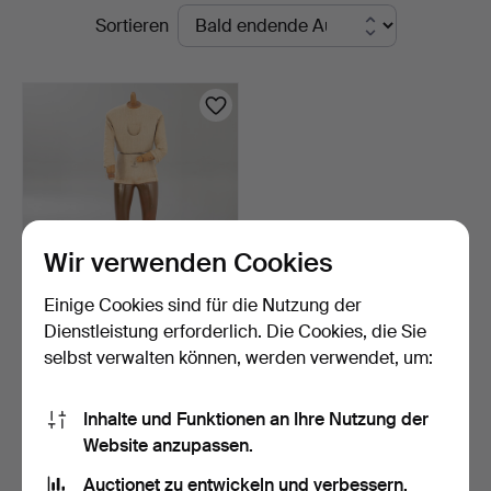
Laufende
Sortieren
Auktionen
Wir verwenden Cookies
Einige Cookies sind für die Nutzung der
Obermaier München,
Dienstleistung erforderlich. Die Cookies, die Sie
Schaufensterpuppe, Deut…
selbst verwalten können, werden verwendet, um:
8 Tage
Schätzwert
174 USD
Inhalte und Funktionen an Ihre Nutzung der
Website anzupassen.
Suche speichern
Auctionet zu entwickeln und verbessern.