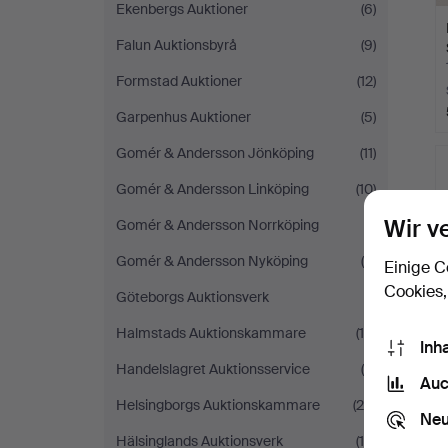
Ekenbergs Auktioner
(6)
Falun Auktionsbyrå
(9)
Formstad Auktioner
(12)
Garpenhus Auktioner
(5)
Gomér & Andersson Jönköping
(11)
Gomér & Andersson Linköping
(10)
Wir v
Gomér & Andersson Norrköping
(1)
Gomér & Andersson Nyköping
(9)
Einige C
Cookies,
Göteborgs Auktionsverk
(1)
Halmstads Auktionskammare
(16)
Inh
Handelslagret Auktionsservice
(6)
Auc
Helsingborgs Auktionskammare
(29)
Neu
Hälsinglands Auktionsverk
(10)