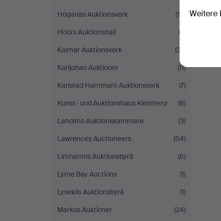
Weitere 
Höganäs Auktionsverk
(15)
Höörs Auktionshall
(2)
S
Kalmar Auktionsverk
(37)
Karljohan Auktioner
(11)
Karlstad Hammarö Auktionsverk
(7)
Kunst- und Auktionshaus Kleinhenz
(8)
Laholms Auktionskammare
(3)
Lawrences Auctioneers
(54)
Limhamns Auktionsbyrå
(6)
Lyme Bay Auctions
(1)
Lysekils Auktionsbyrå
(1)
Markus Auktioner
(24)