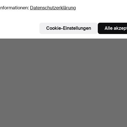
Informationen:
Datenschutzerklärung
Suche speichern
ie können auch in
Beendete Auktionen aus unserem Archiv
su
Cookie-Einstellungen
Alle akzep