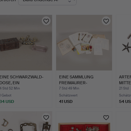
uktionen
EINE SCHWARZWALD-
EINE SAMMLUNG
ARTEF
DOSE, EIN
FREIMAURER-
MITTE
BRIEFBESCHWERER…
EPHEMERA, DREI LE…
SPÄTE
4 Std 52 Min
7 Std 49 Min
21 Std
1 Gebot
Schätzwert
Schätz
34 USD
41 USD
54 U