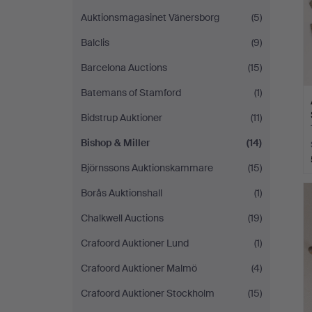
Auktionsmagasinet Vänersborg
(5)
Balclis
(9)
Barcelona Auctions
(15)
Batemans of Stamford
(1)
Bidstrup Auktioner
(11)
Bishop & Miller
(14)
Björnssons Auktionskammare
(15)
Borås Auktionshall
(1)
Chalkwell Auctions
(19)
Crafoord Auktioner Lund
(1)
Crafoord Auktioner Malmö
(4)
Crafoord Auktioner Stockholm
(15)