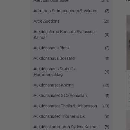
Alle Auktionshäuser
(614)
A
Acreman St Auctioneers & Valuers
(3)
Arce Auctions
(21)
Auktionsfirma Kenneth Svensson i
(6)
Kalmar
Auktionshaus Blank
(2)
Auktionshaus Bossard
(1)
Auktionshaus Stuber's
(4)
Hammerschlag
Auktionshuset Kolonn
(18)
Auktionshuset STO Bohuslän
(1)
Auktionshuset Thelin & Johansson
(19)
Auktionshuset Thörner & Ek
(9)
Auktionskammaren Sydost Kalmar
(8)