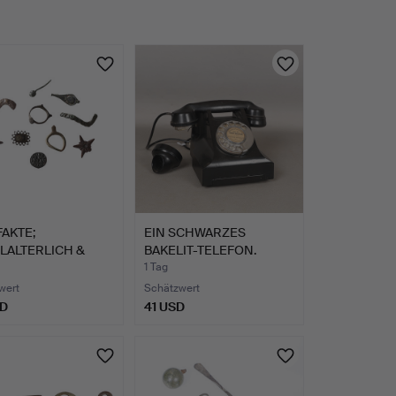
AKTE;
EIN SCHWARZES
LALTERLICH &
BAKELIT-TELEFON.
R, BESTE…
1 Tag
wert
Schätzwert
SD
41 USD