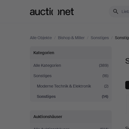
Auctionet.com
Alle Objekte
/
Bishop & Miller
/
Sonstiges
/
Sonstig
Sonstiges
Kategorien
S
bei
Alle Kategorien
(389)
Sonstiges
(16)
Bishop
Moderne Technik & Elektronik
(2)
&
Sonstiges
(14)
Miller
Auktionshäuser
L
S