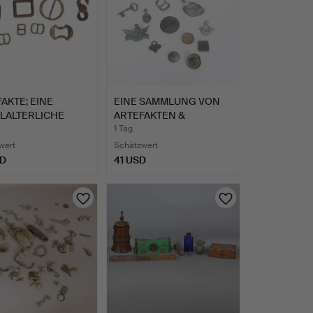
AKTE; EINE
EINE SAMMLUNG VON
ELALTERLICHE
ARTEFAKTEN &
ELKÖP…
SONDELFUNDE…
1 Tag
wert
Schätzwert
SD
41 USD