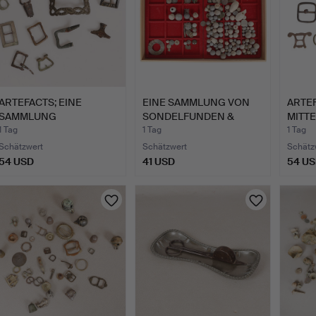
ARTEFACTS; EINE
EINE SAMMLUNG VON
ARTEF
SAMMLUNG
SONDELFUNDEN &
MITT
MITTELALTERLICHER…
ARTEFAKTE…
DOPP
1 Tag
1 Tag
1 Tag
Schätzwert
Schätzwert
Schätz
54 USD
41 USD
54 U