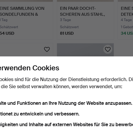
EINE SAMMLUNG VON
EIN PAAR DOCHT-
EINE
SONDELFUNDEN &
SCHEREN AUS STAHL,
DETE
ARTEFAKTE…
SPÄTES 1…
ARTE
1 Tag
3 Tage
4 Tage
Schätzwert
Schätzwert
1 Gebot
54 USD
81 USD
34 U
erwenden Cookies
ookies sind für die Nutzung der Dienstleistung erforderlich. D
 die Sie selbst verwalten können, werden verwendet, um:
alte und Funktionen an Ihre Nutzung der Website anzupassen.
ZWEI FREIMAURER-
EIN KROKODILPRÄPARAT,
PLAKETTEN (2).
ENDE DES 1800-ER JAH…
tionet zu entwickeln und verbessern.
4 Tage
6 Tage
igkeiten und Inhalte auf externen Websites für Sie zu bewerb
Schätzwert
3 Gebote
41 USD
68 USD