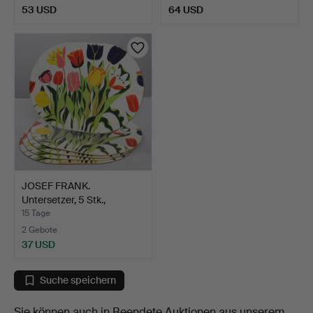
53 USD
64 USD
JOSEF FRANK.
Untersetzer, 5 Stk.,
"Tulpan"…
15 Tage
2 Gebote
37 USD
Suche speichern
Sie können auch in
Beendete Auktionen aus unserem