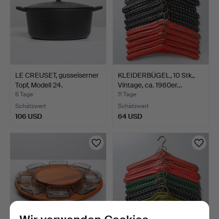
LE CREUSET, gusseiserner
KLEIDERBÜGEL, 10 Stk.,
Topf, Modell 24.
Vintage, ca. 1960er…
6 Tage
11 Tage
Schätzwert
Schätzwert
106 USD
64 USD