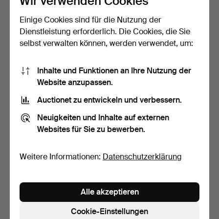
Wir verwenden Cookies
Einige Cookies sind für die Nutzung der
SERVIERPLATTE, drehbar,
KLEIDERBÜGEL, 10 Stk.,
Teak, 1960er Jahre.
Vintage, ca. 1960er…
Dienstleistung erforderlich. Die Cookies, die Sie
11 Tage
11 Tage
selbst verwalten können, werden verwendet, um:
3 Gebote
1 Gebot
43 USD
32 USD
Inhalte und Funktionen an Ihre Nutzung der
Website anzupassen.
Auctionet zu entwickeln und verbessern.
Neuigkeiten und Inhalte auf externen
Websites für Sie zu bewerben.
Weitere Informationen:
Datenschutzerklärung
ZEITSCHRIFTENSAMMLE
SCHALEN, 2 Stk., Leder,
Alle akzeptieren
R/SKULPTUR in Form
Juup of Sweden.
eine…
13 Tage
13 Tage
Cookie-Einstellungen
Schätzwert
Schätzwert