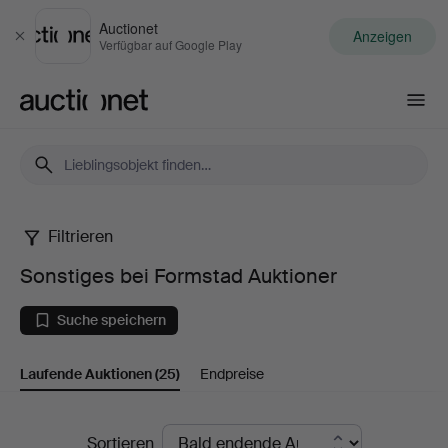
Auctionet
Anzeigen
Schließen
Verfügbar auf Google Play
Auctionet.com
Filtrieren
Sonstiges
Sonstiges bei Formstad Auktioner
bei
Suche speichern
Formstad
Laufende Auktionen
(25)
Endpreise
Auktioner
Laufende
Sortieren