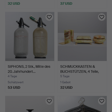
32 USD
37 USD
SIPHONS, 2 Stk., Mitte des
SCHMUCKKASTEN &
20. Jahrhundert…
BUCHSTÜTZEN, 4 Teile,
Onyx…
4 Tage
5 Tage
Schätzwert
1 Gebot
53 USD
32 USD