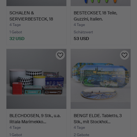
SCHALEN &
BESTECKSET, 18 Teile,
SERVIERBESTECK, 18
Guzzini, Italien.
Teile, Guzzin…
4 Tage
4 Tage
1 Gebot
Schätzwert
32 USD
53 USD
BLECHDOSEN, 9 Stk., u.a.
BENGT ELDE. Tabletts, 3
Iittala Marimekko…
Stk., mit Stockhol…
4 Tage
4 Tage
1 Gebot
2 Gebote