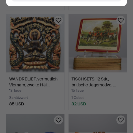
53 USD
53 USD
WANDRELIEF, vermutlich
TISCHSETS, 12 Stk.,
Vietnam, zweite Häl…
britische Jagdmotive, …
13 Tage
15 Tage
Schätzwert
1 Gebot
85 USD
32 USD