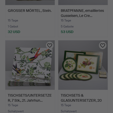
GROSSER MÖRTEL, Stein.
BRATPFANNE, emailliertes
Gusseisen, Le Cre…
15 Tage
15 Tage
1 Gebot
5 Gebote
32 USD
53 USD
TISCHSETS/UNTERSETZE
TISCHSETS &
R, 7 Stk., 21. Jahrhun…
GLASUNTERSETZER, 20
Teile, Pim…
15 Tage
15 Tage
Schätzwert
Schätzwert