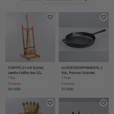
Auktionen
STAFFELEI mit Kurbel,
GUSSEISENPFANNEN, 2
zweite Hälfte des 20…
Stk., Pennan Svärdet.
1 Tag
2 Tage
5 Gebote
2 Gebote
59 USD
37 USD