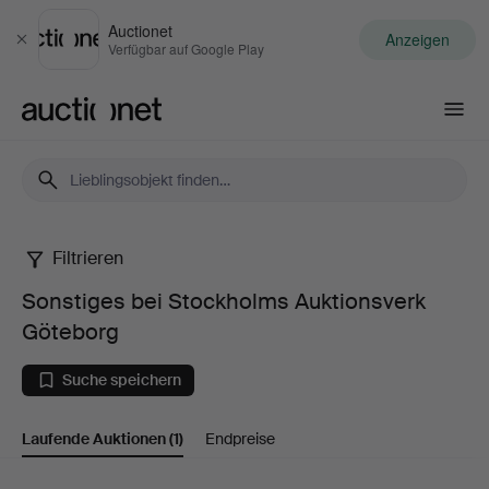
Auctionet
Anzeigen
Schließen
Verfügbar auf Google Play
Auctionet.com
Filtrieren
Sonstiges
Sonstiges bei Stockholms Auktionsverk
bei
Göteborg
Stockholms
Suche speichern
Auktionsverk
Laufende Auktionen
(1)
Endpreise
Göteborg