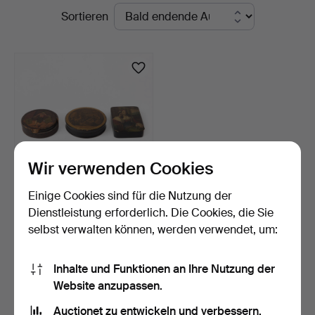
Laufende
Sortieren
Auktionen
Wir verwenden Cookies
Einige Cookies sind für die Nutzung der
Dosen. 3 Stk., 19. Jh.
Dienstleistung erforderlich. Die Cookies, die Sie
selbst verwalten können, werden verwendet, um:
11 Tage
Schätzwert
106 USD
Inhalte und Funktionen an Ihre Nutzung der
Website anzupassen.
Suche speichern
Auctionet zu entwickeln und verbessern.