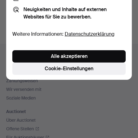
Sie können auch in
Beendete Auktionen aus unserem
Neuigkeiten und Inhalte auf externen
Archiv
suchen.
Websites für Sie zu bewerben.
Weitere Informationen:
Datenschutzerklärung
Fußzeilen-
Hilfe und Kontakt
Alle akzeptieren
Navigation
Kontakt mit dem Support aufnehmen
Cookie-Einstellungen
Alle Auktionshäuser
Zahlungsweisen
Wir versenden mit
Soziale Medien
Auctionet
Über Auctionet
Offene Stellen
Für Auktionshäuser