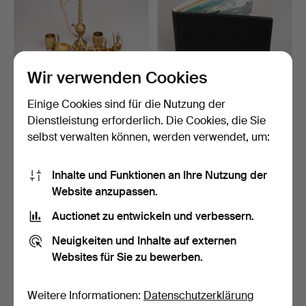
Wir verwenden Cookies
Einige Cookies sind für die Nutzung der
ARABISCHE
AUTOGRAMMBUCH,
WASSERPFEIFE MIT
Skilangläufer.
Dienstleistung erforderlich. Die Cookies, die Sie
ZUBEHÖR, Messin…
6 Tage
9 Tage
selbst verwalten können, werden verwendet, um:
Schätzwert
Schätzwert
106 USD
158 USD
Inhalte und Funktionen an Ihre Nutzung der
Website anzupassen.
Auctionet zu entwickeln und verbessern.
Neuigkeiten und Inhalte auf externen
Websites für Sie zu bewerben.
Weitere Informationen:
Datenschutzerklärung