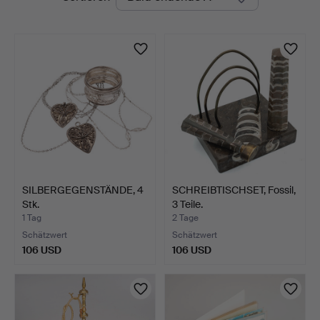
Auktionen
SILBERGEGENSTÄNDE, 4
SCHREIBTISCHSET, Fossil,
Stk.
3 Teile.
1 Tag
2 Tage
Schätzwert
Schätzwert
106 USD
106 USD