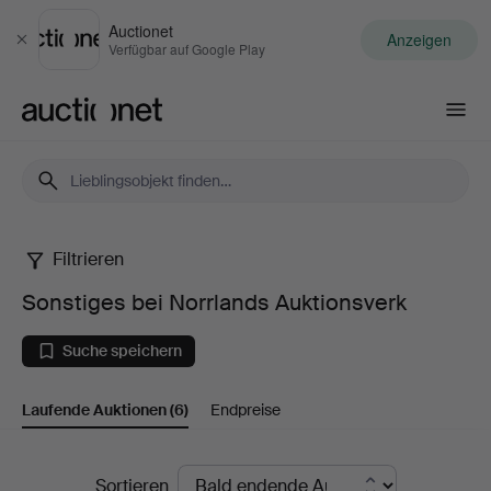
Auctionet
Anzeigen
Schließen
Verfügbar auf Google Play
Auctionet.com
Filtrieren
Sonstiges
Sonstiges bei Norrlands Auktionsverk
bei
Suche speichern
Norrlands
Laufende Auktionen
(6)
Endpreise
Auktionsverk
Laufende
Sortieren