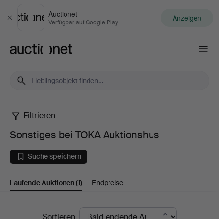
Auctionet
Anzeigen
Schließen
Verfügbar auf Google Play
Auctionet.com
Filtrieren
Sonstiges
Sonstiges bei TOKA Auktionshus
bei
Suche speichern
TOKA
Laufende Auktionen
(1)
Endpreise
Auktionshus
Laufende
Sortieren