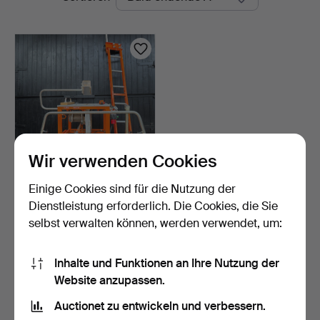
Auktionen
Wir verwenden Cookies
Einige Cookies sind für die Nutzung der
BAUSÄGE /
TISCHKREISSÄGE LUNA
Dienstleistung erforderlich. Die Cookies, die Sie
perfect 803 …
9 Tage
selbst verwalten können, werden verwendet, um:
1 Gebot
32 USD
Inhalte und Funktionen an Ihre Nutzung der
Website anzupassen.
Suche speichern
Auctionet zu entwickeln und verbessern.
Sie können auch in
Beendete Auktionen aus unserem