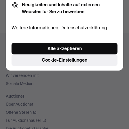
Neuigkeiten und Inhalte auf externen
Archiv
suchen.
Websites für Sie zu bewerben.
Weitere Informationen:
Datenschutzerklärung
Fußzeilen-
Hilfe und Kontakt
Navigation
Alle akzeptieren
Kontakt mit dem Support aufnehmen
Alle Auktionshäuser
Cookie-Einstellungen
Zahlungsweisen
Wir versenden mit
Soziale Medien
Auctionet
Über Auctionet
Offene Stellen
Für Auktionshäuser
Die Auctionet-Garantie