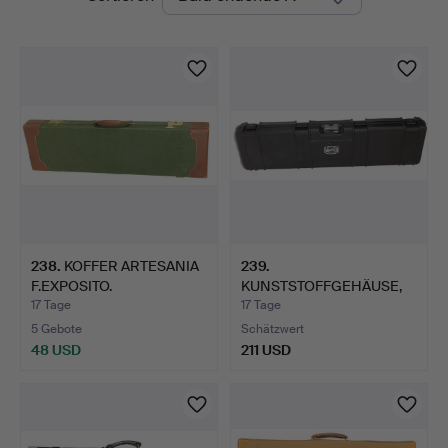
Auktionen
238
.
KOFFER ARTESANIA
239
.
F.EXPOSITO.
KUNSTSTOFFGEHÄUSE,
MAUSER.
17 Tage
17 Tage
5 Gebote
Schätzwert
48 USD
211 USD