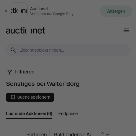
Auctionet
Anzeigen
Schließen
Verfügbar auf Google Play
Auctionet.com
Filtrieren
Sonstiges
Sonstiges bei Walter Borg
bei
Suche speichern
Walter
Laufende Auktionen
(6)
Endpreise
Borg
Laufende
Sortieren