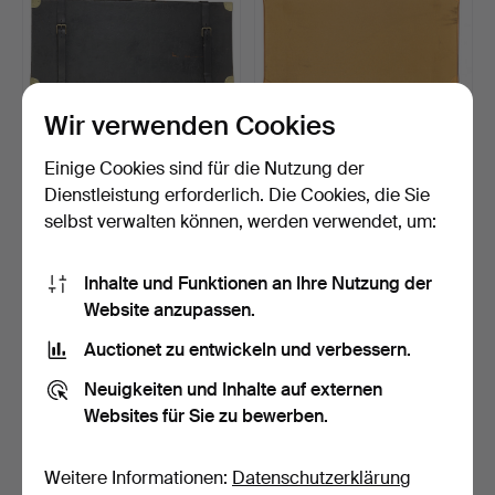
Wir verwenden Cookies
Einige Cookies sind für die Nutzung der
240
.
KOFFER HOLLAND &
241
.
KOFFERT
HOLLAND FÜR ZWEI
WINCHESTER MIT 4
Dienstleistung erforderlich. Die Cookies, die Sie
WAFFEN.
LAUFFÄCHERN.
17 Tage
17 Tage
selbst verwalten können, werden verwendet, um:
4 Gebote
Schätzwert
48 USD
317 USD
Inhalte und Funktionen an Ihre Nutzung der
Website anzupassen.
Auctionet zu entwickeln und verbessern.
Neuigkeiten und Inhalte auf externen
Websites für Sie zu bewerben.
Weitere Informationen:
Datenschutzerklärung