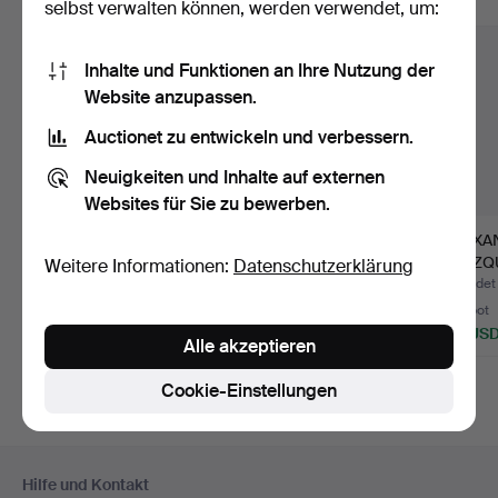
Alle Objekte anzeigen
selbst verwalten können, werden verwendet, um:
Inhalte und Funktionen an Ihre Nutzung der
Website anzupassen.
Auctionet zu entwickeln und verbessern.
Neuigkeiten und Inhalte auf externen
Websites für Sie zu bewerben.
Madonna mit
AUGUST OHM (GEB.
ALEXA
Jesuskind, 1. Hälfte 20.
1943). Kampen.
BLAZQ
Weitere Informationen:
Datenschutzerklärung
Jh.
zugesch
Beendet 30. Jul 2026
Beendet 25. Apr 2026
Beendet 
Blech…
5 Gebote
13 Gebote
1 Gebot
93 USD
116 USD
116 US
Alle akzeptieren
Cookie-Einstellungen
Fußzeilen-
Hilfe und Kontakt
Navigation