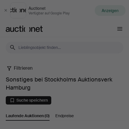
Auctionet
Anzeigen
Schließen
Verfügbar auf Google Play
Auctionet.com
Filtrieren
Sonstiges
Sonstiges bei Stockholms Auktionsverk
bei
Hamburg
Stockholms
Suche speichern
Auktionsverk
Laufende Auktionen
(0)
Endpreise
Hamburg