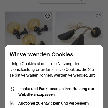
Auktionen
Wir verwenden Cookies
Einige Cookies sind für die Nutzung der
AUSSENBELEUCHTUNG,
WANDLEUCHTE.
3 Stück, Metall, Glas. …
schwarzes Blech,
Dienstleistung erforderlich. Die Cookies, die Sie
Schwanenhäls…
16 Std
7 Tage
selbst verwalten können, werden verwendet, um:
1 Gebot
1 Gebot
32 USD
32 USD
Inhalte und Funktionen an Ihre Nutzung der
Website anzupassen.
Suche speichern
Auctionet zu entwickeln und verbessern.
Sie können auch in
Beendete Auktionen aus unserem