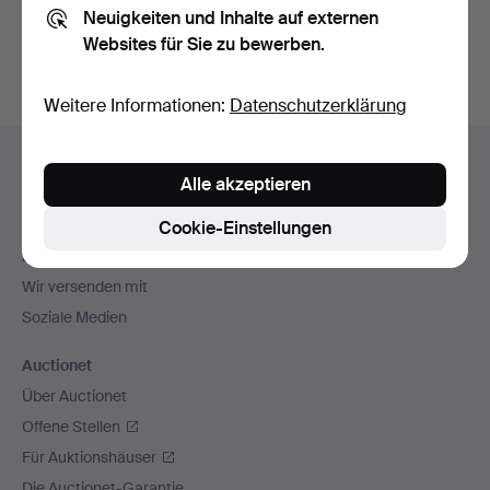
Neuigkeiten und Inhalte auf externen
Archiv
suchen.
Websites für Sie zu bewerben.
Weitere Informationen:
Datenschutzerklärung
Fußzeilen-
Hilfe und Kontakt
Navigation
Alle akzeptieren
Kontakt mit dem Support aufnehmen
Alle Auktionshäuser
Cookie-Einstellungen
Zahlungsweisen
Wir versenden mit
Soziale Medien
Auctionet
Über Auctionet
Offene Stellen
Für Auktionshäuser
Die Auctionet-Garantie