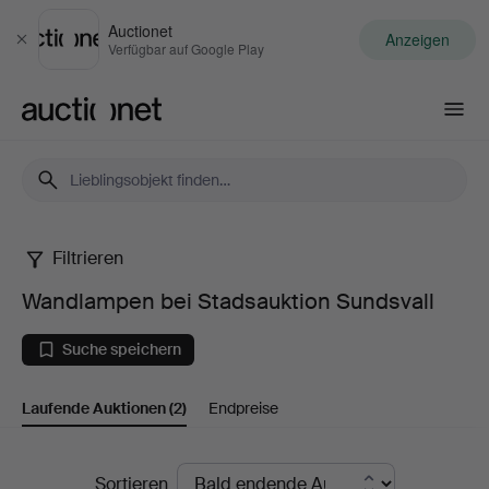
Auctionet
Anzeigen
Schließen
Verfügbar auf Google Play
Auctionet.com
Filtrieren
Wandlampen
Wandlampen bei Stadsauktion Sundsvall
bei
Suche speichern
Stadsauktion
Laufende Auktionen
(2)
Endpreise
Sundsvall
Laufende
Sortieren