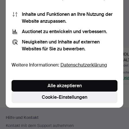
Inhalte und Funktionen an Ihre Nutzung der
Website anzupassen.
Auctionet zu entwickeln und verbessern.
Neuigkeiten und Inhalte auf externen
Websites für Sie zu bewerben.
WANDLEUCHTEN, EIN
WANDLEUCHTEN,
WANDL
PAAR, TERZANI.
ASEA-SKANDIA, DREI
BEMAL
Weitere Informationen:
Datenschutzerklärung
STÜCK, ZW…
UND GL
Beendet 30. Jul 2026
Beendet 8. Jul 2026
Beendet
13 Gebote
1 Gebot
7 Gebot
233 USD
106 USD
132 US
Alle akzeptieren
Cookie-Einstellungen
Fußzeilen-
Hilfe und Kontakt
Navigation
Kontakt mit dem Support aufnehmen