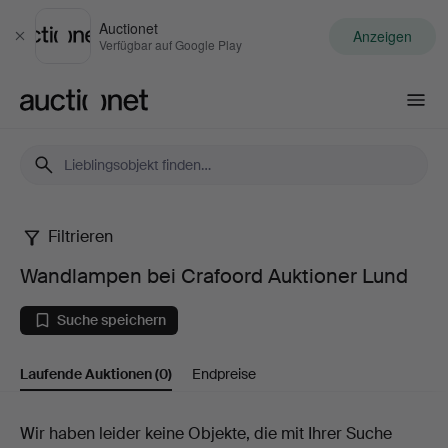
Auctionet
Anzeigen
Schließen
Verfügbar auf Google Play
Auctionet.com
Filtrieren
Wandlampen
Wandlampen bei Crafoord Auktioner Lund
bei
Suche speichern
Crafoord
Laufende Auktionen
(0)
Endpreise
Auktioner
Lund
Laufende
Wir haben leider keine Objekte, die mit Ihrer Suche