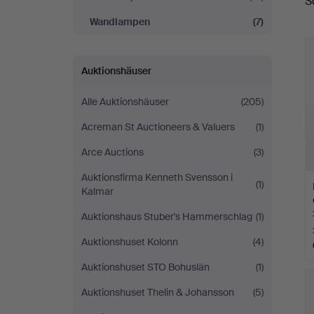
S
A
Wandlampen
(7)
Auktionshäuser
Alle Auktionshäuser
(205)
Acreman St Auctioneers & Valuers
(1)
Arce Auctions
(3)
Auktionsfirma Kenneth Svensson i
(1)
Kalmar
Auktionshaus Stuber's Hammerschlag
(1)
Auktionshuset Kolonn
(4)
Auktionshuset STO Bohuslän
(1)
Auktionshuset Thelin & Johansson
(5)