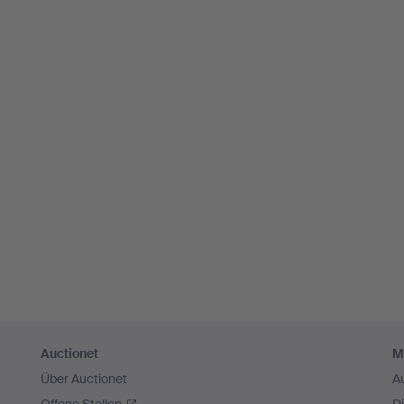
Auctionet
M
Über Auctionet
A