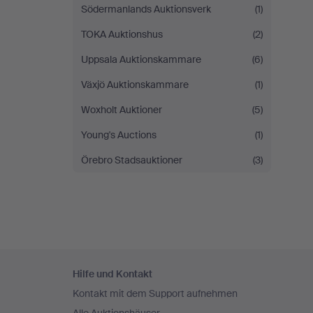
Södermanlands Auktionsverk
(1)
TOKA Auktionshus
(2)
Uppsala Auktionskammare
(6)
Växjö Auktionskammare
(1)
Woxholt Auktioner
(5)
Young's Auctions
(1)
Örebro Stadsauktioner
(3)
Fußzeilen-
Hilfe und Kontakt
Navigation
Kontakt mit dem Support aufnehmen