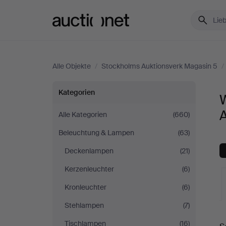
Auctionet.com
Alle Objekte
/
Stockholms Auktionsverk Magasin 5
/
Wandlampen
Kategorien
bei
Alle Kategorien
(660)
Beleuchtung & Lampen
(63)
Stockholms
Deckenlampen
(21)
Auktionsverk
Kerzenleuchter
(6)
Magasin
Kronleuchter
(6)
Stehlampen
(7)
5
L
Tischlampen
(16)