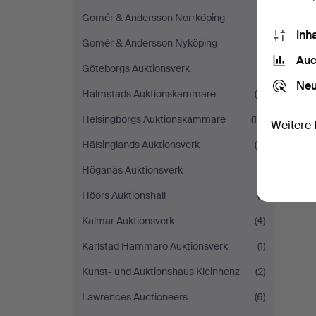
Gomér & Andersson Norrköping
(1)
Inh
Gomér & Andersson Nyköping
(1)
Auc
Göteborgs Auktionsverk
(1)
Neu
Halmstads Auktionskammare
(8)
Helsingborgs Auktionskammare
(16)
Weitere 
Hälsinglands Auktionsverk
(4)
Höganäs Auktionsverk
(1)
Höörs Auktionshall
(1)
Kalmar Auktionsverk
(4)
Karlstad Hammarö Auktionsverk
(1)
Kunst- und Auktionshaus Kleinhenz
(2)
Lawrences Auctioneers
(6)