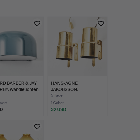
RD BARBER & JAY
HANS-AGNE
BY. Wandleuchten,
JAKOBSSON.
Wandlampen, 1 Paar, M…
5 Tage
wert
1 Gebot
SD
32 USD