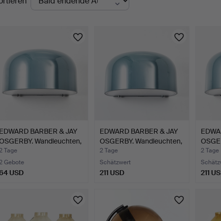
ortieren
uktionen
EDWARD BARBER & JAY
EDWARD BARBER & JAY
EDWA
OSGERBY. Wandleuchten,
OSGERBY. Wandleuchten,
OSGER
…
…
…
2 Tage
2 Tage
2 Tage
2 Gebote
Schätzwert
Schätz
64 USD
211 USD
211 U