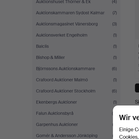
Auktionshuset Thörner & Ek
(4)
Auktionskammaren Sydost Kalmar
(7)
Auktionsmagasinet Vänersborg
(3)
Auktionsverket Engelholm
(1)
Balclis
(1)
Bishop & Miller
(1)
Björnssons Auktionskammare
(6)
Crafoord Auktioner Malmö
(1)
Crafoord Auktioner Stockholm
(6)
S
Ekenbergs Auktioner
(1)
Falun Auktionsbyrå
(4)
Wir v
Garpenhus Auktioner
(3)
Einige C
Gomér & Andersson Jönköping
(2)
Cookies,