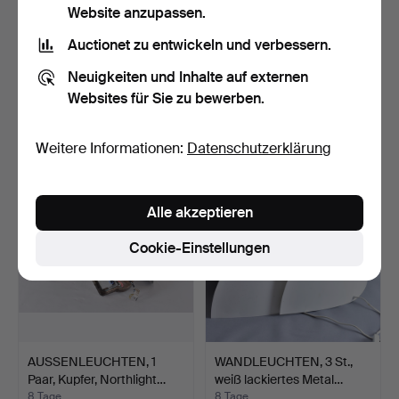
Website anzupassen.
Auctionet zu entwickeln und verbessern.
WANDLEUCHTEN, 1 Paar,
TISCH-/WANDLEUCHTE,
Neuigkeiten und Inhalte auf externen
Messing.
Metall mit rosa Glassc…
Websites für Sie zu bewerben.
7 Tage
7 Tage
Schätzwert
Schätzwert
64 USD
64 USD
Weitere Informationen:
Datenschutzerklärung
Alle akzeptieren
Cookie-Einstellungen
AUSSENLEUCHTEN, 1
WANDLEUCHTEN, 3 St.,
Paar, Kupfer, Northlight…
weiß lackiertes Metal…
8 Tage
8 Tage