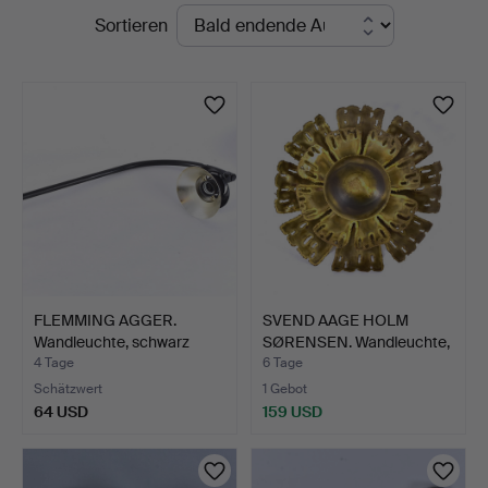
Laufende
Sortieren
Auktionen
FLEMMING AGGER.
SVEND AAGE HOLM
Wandleuchte, schwarz
SØRENSEN. Wandleuchte,
lacki…
Mes…
4 Tage
6 Tage
Schätzwert
1 Gebot
64 USD
159 USD