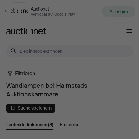
Auctionet
Anzeigen
Schließen
Verfügbar auf Google Play
Auctionet.com
Filtrieren
Wandlampen
Wandlampen bei Halmstads
bei
Auktionskammare
Halmstads
Suche speichern
Auktionskammare
Laufende Auktionen
(8)
Endpreise