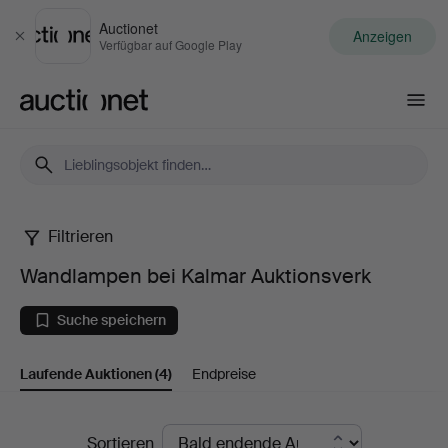
Auctionet
Anzeigen
Schließen
Verfügbar auf Google Play
Auctionet.com
Filtrieren
Wandlampen
Wandlampen bei Kalmar Auktionsverk
bei
Suche speichern
Kalmar
Laufende Auktionen
(4)
Endpreise
Auktionsverk
Laufende
Sortieren