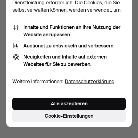
Dienstleistung erforderlich. Die Cookies, die Sie
selbst verwalten können, werden verwendet, um:
Inhalte und Funktionen an Ihre Nutzung der
Website anzupassen.
Auctionet zu entwickeln und verbessern.
WANDLEUCHTE,
WANDLEUCHTE, Metall.
Metall/Glas.
Neuigkeiten und Inhalte auf externen
7 Tage
7 Tage
Websites für Sie zu bewerben.
Schätzwert
Schätzwert
53 USD
43 USD
Weitere Informationen:
Datenschutzerklärung
Suche speichern
Sie können auch in
Beendete Auktionen aus unserem
Alle akzeptieren
Archiv
suchen.
Cookie-Einstellungen