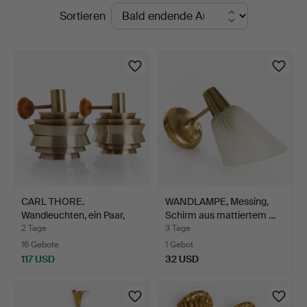
Laufende
Sortieren
Auktionen
CARL THORE.
WANDLAMPE, Messing,
Wandleuchten, ein Paar,
Schirm aus mattiertem …
Granha…
2 Tage
3 Tage
16 Gebote
1 Gebot
117 USD
32 USD