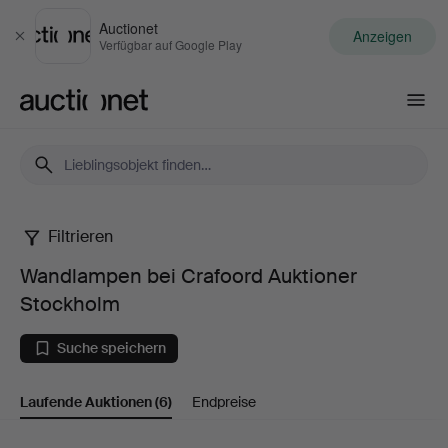
Auctionet
Anzeigen
Schließen
Verfügbar auf Google Play
Auctionet.com
Filtrieren
Wandlampen
Wandlampen bei Crafoord Auktioner
bei
Stockholm
Crafoord
Suche speichern
Auktioner
Laufende Auktionen
(6)
Endpreise
Stockholm