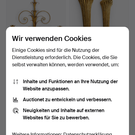
Wir verwenden Cookies
Einige Cookies sind für die Nutzung der
WANDLEUCHTER, 5
LARS HOLMSTRÖM.
Dienstleistung erforderlich. Die Cookies, die Sie
Lichtquellen, vergoldetes …
Wandleuchter, ein Paar,
selbst verwalten können, werden verwendet, um:
Me…
19 Tage
19 Tage
Schätzwert
4 Gebote
264 USD
48 USD
Inhalte und Funktionen an Ihre Nutzung der
Website anzupassen.
Auctionet zu entwickeln und verbessern.
Neuigkeiten und Inhalte auf externen
Websites für Sie zu bewerben.
Weitere Informationen:
Datenschutzerklärung