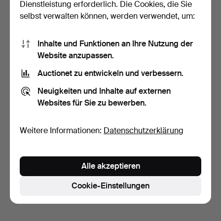
Dienstleistung erforderlich. Die Cookies, die Sie
selbst verwalten können, werden verwendet, um:
Inhalte und Funktionen an Ihre Nutzung der
Website anzupassen.
Auctionet zu entwickeln und verbessern.
Wandleuchte im Stil Louis
XV, zweiarmig, a…
Neuigkeiten und Inhalte auf externen
11 Tage
Websites für Sie zu bewerben.
Schätzwert
58 USD
Weitere Informationen:
Datenschutzerklärung
Suche speichern
Sie können auch in
Beendete Auktionen aus unserem
Alle akzeptieren
Archiv
suchen.
Cookie-Einstellungen