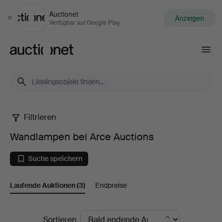
Auctionet
Anzeigen
Schließen
Verfügbar auf Google Play
Auctionet.com
Filtrieren
Wandlampen
Wandlampen bei Arce Auctions
bei
Suche speichern
Arce
Laufende Auktionen
(3)
Endpreise
Auctions
Laufende
Sortieren