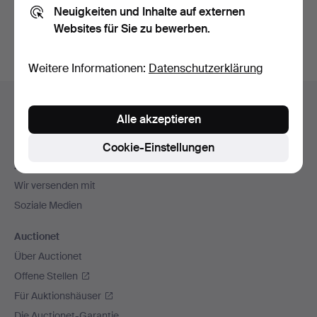
Neuigkeiten und Inhalte auf externen
Archiv
suchen.
Websites für Sie zu bewerben.
Weitere Informationen:
Datenschutzerklärung
Fußzeilen-
Hilfe und Kontakt
Navigation
Alle akzeptieren
Kontakt mit dem Support aufnehmen
Alle Auktionshäuser
Cookie-Einstellungen
Zahlungsweisen
Wir versenden mit
Soziale Medien
Auctionet
Über Auctionet
Offene Stellen
Für Auktionshäuser
Die Auctionet-Garantie