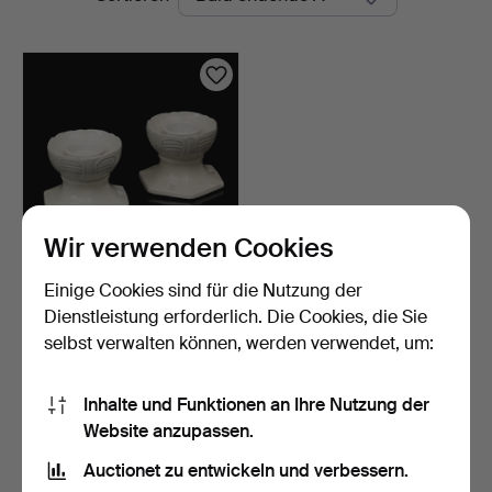
Auktionen
Wir verwenden Cookies
Einige Cookies sind für die Nutzung der
WANDLEUCHTEN, ein
Paar, Porzellan, Jugends…
Dienstleistung erforderlich. Die Cookies, die Sie
2 Tage
selbst verwalten können, werden verwendet, um:
5 Gebote
53 USD
Inhalte und Funktionen an Ihre Nutzung der
Website anzupassen.
Suche speichern
Auctionet zu entwickeln und verbessern.
Sie können auch in
Beendete Auktionen aus unserem