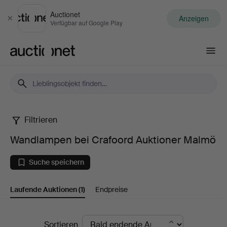
Auctionet
Anzeigen
Schließen
Verfügbar auf Google Play
Auctionet.com
Filtrieren
Wandlampen
Wandlampen bei Crafoord Auktioner Malmö
bei
Suche speichern
Crafoord
Laufende Auktionen
(1)
Endpreise
Auktioner
Malmö
Laufende
Sortieren