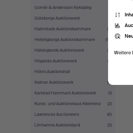
Gomér & Andersson Nyköping
(1)
Inh
Göteborgs Auktionsverk
(1)
Auc
Halmstads Auktionskammare
(8)
Neu
Helsingborgs Auktionskammare
(16)
Hälsinglands Auktionsverk
(4)
Weitere 
Höganäs Auktionsverk
(2)
Höörs Auktionshall
(1)
Kalmar Auktionsverk
(4)
Karlstad Hammarö Auktionsverk
(1)
Kunst- und Auktionshaus Kleinhenz
(2)
Lawrences Auctioneers
(6)
Limhamns Auktionsbyrå
(2)