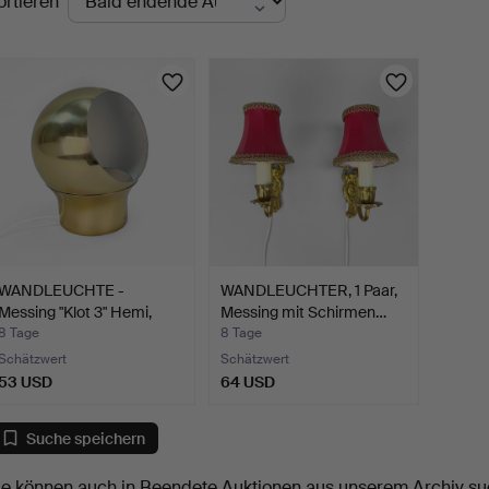
ortieren
uktionen
WANDLEUCHTE -
WANDLEUCHTER, 1 Paar,
Messing "Klot 3" Hemi,
Messing mit Schirmen…
1970e…
8 Tage
8 Tage
Schätzwert
Schätzwert
53 USD
64 USD
Suche speichern
ie können auch in
Beendete Auktionen aus unserem Archiv
su