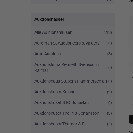
S
A
Auktionshäuser
Alle Auktionshäuser
(213)
Acreman St Auctioneers & Valuers
(1)
Arce Auctions
(3)
Auktionsfirma Kenneth Svensson i
(1)
Kalmar
Auktionshaus Stuber's Hammerschlag
(1)
Auktionshuset Kolonn
(4)
Auktionshuset STO Bohuslän
(1)
Auktionshuset Thelin & Johansson
(5)
Auktionshuset Thörner & Ek
(4)
S