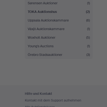
Sørensen Auktioner
(1)
TOKA Auktionshus
(2)
Uppsala Auktionskammare
(6)
Växjö Auktionskammare
(1)
Woxholt Auktioner
(5)
Young's Auctions
(1)
Örebro Stadsauktioner
(3)
Fußzeilen-
Hilfe und Kontakt
Navigation
Kontakt mit dem Support aufnehmen