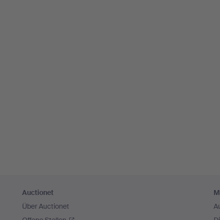
Auctionet
M
Über Auctionet
A