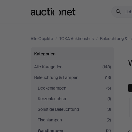
Auctionet.com
Alle Objekte
/
TOKA Auktionshus
/
Beleuchtung & 
Wandlampen
Kategorien
bei
Alle Kategorien
(143)
Beleuchtung & Lampen
(13)
TOKA
Deckenlampen
(5)
Auktionshus
Kerzenleuchter
(1)
Sonstige Beleuchtung
(3)
Tischlampen
(2)
L
Wandlampen
(2)