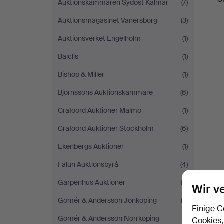
Auktionskammaren Sydost Kalmar
(7)
Auktionsmagasinet Vänersborg
(3)
Auktionsverket Engelholm
(1)
Balclis
(1)
Bishop & Miller
(1)
Björnssons Auktionskammare
(6)
Crafoord Auktioner Malmö
(1)
Crafoord Auktioner Stockholm
(6)
Ekenbergs Auktioner
(1)
Falun Auktionsbyrå
(4)
Garpenhus Auktioner
(3)
Wir v
Gomér & Andersson Jönköping
(2)
Einige C
Gomér & Andersson Norrköping
(1)
Cookies,