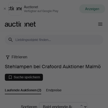
Auctionet
Anzeigen
Schließen
Verfügbar auf Google Play
Auctionet.com
Filtrieren
Stehlampen
Stehlampen bei Crafoord Auktioner Malmö
bei
Suche speichern
Crafoord
Laufende Auktionen
(2)
Endpreise
Auktioner
Malmö
Laufende
Sortieren