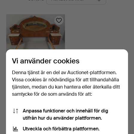
auktioner
Vi använder cookies
Denna tjänst är en del av Auctionet-plattformen.
Vissa cookies är nödvändiga för att tillhandahålla
SÄNGKAMMARMÖBEL,
1900-talets slut, klassic…
tjänsten, medan du kan hantera eller återkalla ditt
1 dag
samtycke för de som används för att:
Värdering
211 USD
Anpassa funktioner och innehåll för dig
utifrån hur du använder plattformen.
Bevaka sökning
Utveckla och förbättra plattformen.
Du kan också söka i
vårt arkiv med avslutade auktioner
.