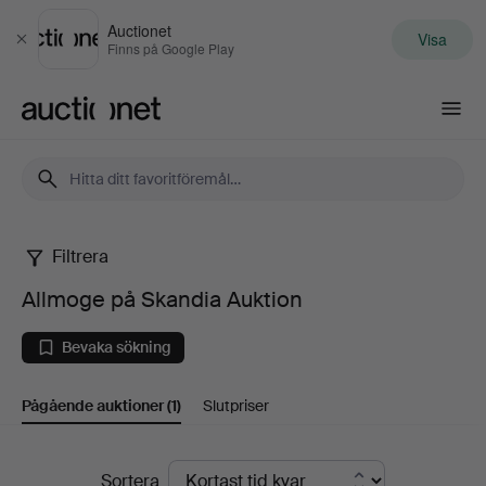
Auctionet
Visa
Stäng
Finns på Google Play
Auctionet.com
Filtrera
Allmoge
Allmoge på Skandia Auktion
på
Bevaka sökning
Skandia
Pågående auktioner
(1)
Slutpriser
Auktion
Pågående
Sortera