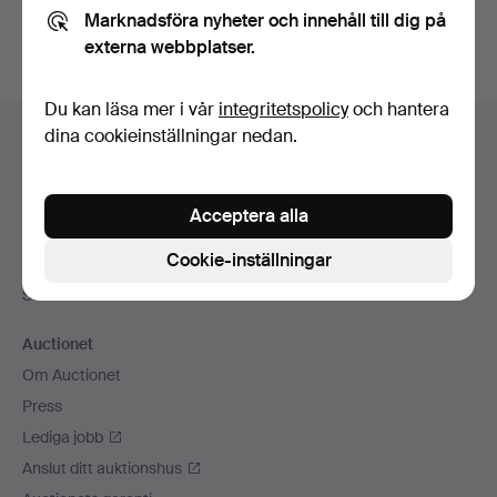
Marknadsföra nyheter och innehåll till dig på
externa webbplatser.
Du kan läsa mer i vår
integritetspolicy
och hantera
Sidfotsnavigation
dina cookieinställningar nedan.
Hjälp och kontakt
Kontakta support
Alla auktionshus
Acceptera alla
Betalningsalternativ
Cookie-inställningar
Vi skickar med
Sociala medier
Auctionet
Om Auctionet
Press
Lediga jobb
Anslut ditt auktionshus