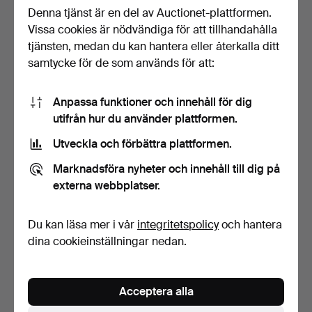
Denna tjänst är en del av Auctionet-plattformen.
Vissa cookies är nödvändiga för att tillhandahålla
HANDDUKSHÄNGARE 2st,
SKÅP, allmoge, 1800-tal,
1800-1900-tal, svartm…
furu.
tjänsten, medan du kan hantera eller återkalla ditt
5 dagar
6 dagar
samtycke för de som används för att:
Värdering
2 bud
53 USD
37 USD
Anpassa funktioner och innehåll för dig
utifrån hur du använder plattformen.
Utveckla och förbättra plattformen.
Marknadsföra nyheter och innehåll till dig på
externa webbplatser.
Du kan läsa mer i vår
integritetspolicy
och hantera
dina cookieinställningar nedan.
SOFFA, allmoge daterad
SOFFA, allmoge 1800-tal,
1872, delvis med or…
front med infälld…
Acceptera alla
6 dagar
6 dagar
1 bud
1 bud