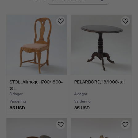
auktioner
STOL, Allmoge, 1700/1800-
PELARBORD, 18/1900-tal.
tal.
3 dagar
4 dagar
Värdering
Värdering
85 USD
85 USD