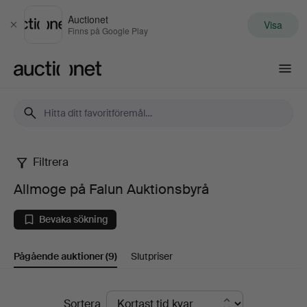
Auctionet
Visa
Stäng
Finns på Google Play
Auctionet.com
Filtrera
Allmoge
Allmoge på Falun Auktionsbyrå
på
Bevaka sökning
Falun
Pågående auktioner
(9)
Slutpriser
Auktionsbyrå
Pågående
Sortera