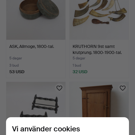
ASK, Allmoge, 1800-tal.
KRUTHORN 9st samt
krutprung. 1800-1900-tal.
5 dagar
5 dagar
3 bud
1 bud
53 USD
32 USD
Vi använder cookies