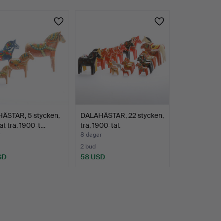
ÄSTAR, 5 stycken,
DALAHÄSTAR, 22 stycken,
t trä, 1900-t…
trä, 1900-tal.
r
8 dagar
2 bud
SD
58 USD