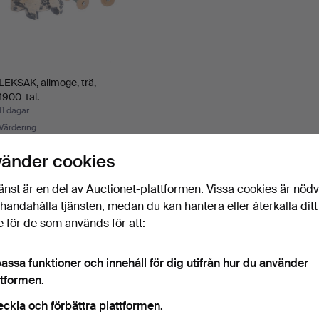
LEKSAK, allmoge, trä,
1900-tal.
11 dagar
Värdering
85 USD
vänder cookies
Bevaka sökning
änst är en del av Auctionet-plattformen. Vissa cookies är nöd
illhandahålla tjänsten, medan du kan hantera eller återkalla ditt
u kan också söka i
vårt arkiv med avslutade auktioner
.
 för de som används för att:
assa funktioner och innehåll för dig utifrån hur du använder
ttformen.
eckla och förbättra plattformen.