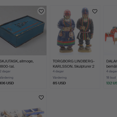
SKJUTASK, allmoge,
TORGBORG LINDBERG-
DALAH
1800-tal.
KARLSSON. Skulpturer 2
bemåla
s…
2 dagar
4 dagar
4 daga
Värdering
Värdering
18 bud
106 USD
85 USD
132 U