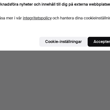
knadsföra nyheter och innehåll till dig på externa webbplatse
äsa mer i vår
integritetspolicy
och hantera dina cookieinställn
Cookie-inställningar
Accepter