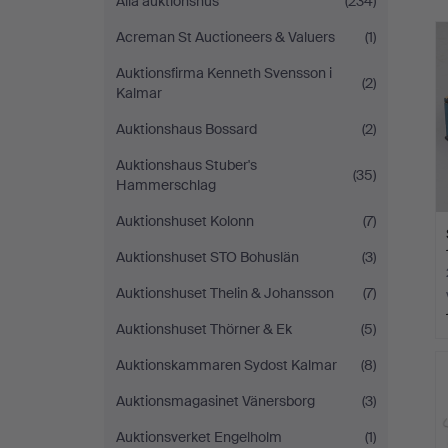
Alla auktionshus
(234)
Acreman St Auctioneers & Valuers
(1)
Auktionsfirma Kenneth Svensson i
(2)
Kalmar
Auktionshaus Bossard
(2)
Auktionshaus Stuber's
(35)
Hammerschlag
Auktionshuset Kolonn
(7)
Auktionshuset STO Bohuslän
(3)
Auktionshuset Thelin & Johansson
(7)
Auktionshuset Thörner & Ek
(5)
Auktionskammaren Sydost Kalmar
(8)
Auktionsmagasinet Vänersborg
(3)
Auktionsverket Engelholm
(1)