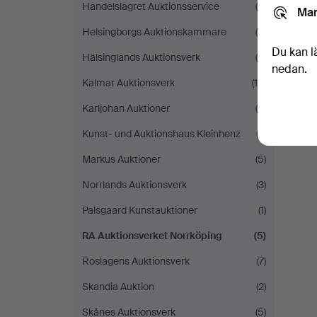
Handelslagret Auktionsservice
(5)
Mar
Helsingborgs Auktionskammare
(4)
Du kan l
Hälsinglands Auktionsverk
(8)
nedan.
Kalmar Auktionsverk
(16)
Karljohan Auktioner
(5)
Kunst- und Auktionshaus Kleinhenz
(3)
Markus Auktioner
(5)
Norrlands Auktionsverk
(3)
Palsgaard Kunstauktioner
(1)
RA Auktionsverket Norrköping
(5)
Roslagens Auktionsverk
(7)
Skandia Auktion
(2)
Skånes Auktionsverk
(5)