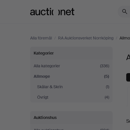
Auctionet.com
Alla föremål
/
RA Auktionsverket Norrköping
/
Allm
Allmoge
Kategorier
på
Alla kategorier
(336)
Allmoge
(5)
RA
Skålar & Skrin
(1)
Auktionsverket
Övrigt
(4)
Norrköping
Auktionshus
S
a