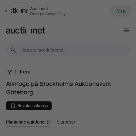
Auctionet
Visa
Stäng
Finns på Google Play
Auctionet.com
Filtrera
Allmoge
Allmoge på Stockholms Auktionsverk
på
Göteborg
Stockholms
Bevaka sökning
Auktionsverk
Pågående auktioner
(1)
Slutpriser
Göteborg