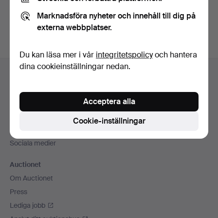
Du kan också söka i
vårt arkiv med avslutade auktioner
.
Marknadsföra nyheter och innehåll till dig på
externa webbplatser.
Du kan läsa mer i vår
integritetspolicy
och hantera
Sidfotsnavigation
dina cookieinställningar nedan.
Hjälp och kontakt
Kontakta support
Acceptera alla
Alla auktionshus
Betalningsalternativ
Cookie-inställningar
Vi skickar med
Sociala medier
Auctionet
Om Auctionet
Press
Lediga jobb