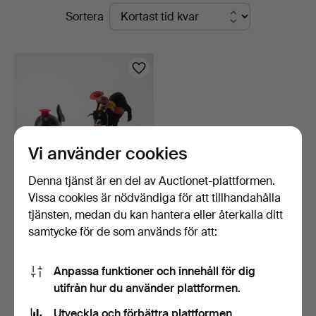
Pågående
Sortera
auktioner
Vi använder cookies
Denna tjänst är en del av Auctionet-plattformen.
Vissa cookies är nödvändiga för att tillhandahålla
LINEMAR. "Bubbling Bull"
tjänsten, medan du kan hantera eller återkalla ditt
och "Bubbling Wha…
samtycke för de som används för att:
10 dagar
Värdering
158 USD
Anpassa funktioner och innehåll för dig
utifrån hur du använder plattformen.
Bevaka sökning
Utveckla och förbättra plattformen.