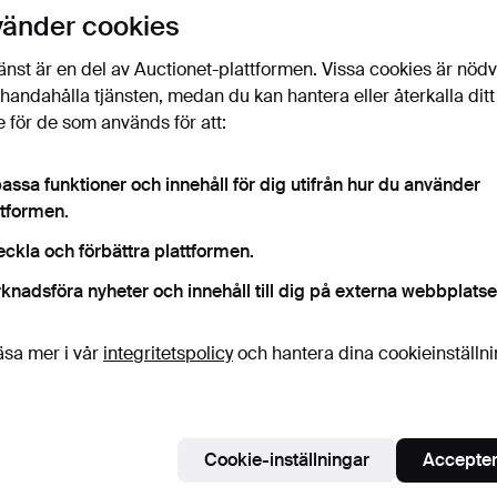
uktioner
vänder cookies
licka
“Bevaka sökning”
ovan så får du ett mail så
ort det kommer in.
änst är en del av Auctionet-plattformen. Vissa cookies är nöd
illhandahålla tjänsten, medan du kan hantera eller återkalla ditt
 för de som används för att:
 som matchar din sökning
assa funktioner och innehåll för dig utifrån hur du använder
ttformen.
eckla och förbättra plattformen.
knadsföra nyheter och innehåll till dig på externa webbplatse
äsa mer i vår
integritetspolicy
och hantera dina cookieinställn
Cookie-inställningar
Accepter
 med
BURKAR, 2 st, trä, dekor i form
SKÅP, allmoge,