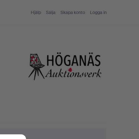
Hjälp
Sälja
Skapa konto
Logga in
ktips