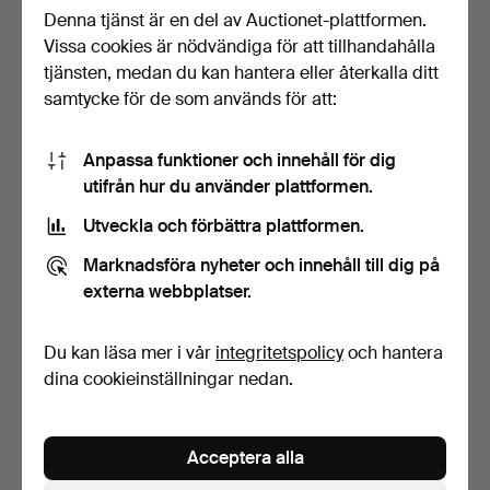
Denna tjänst är en del av Auctionet-plattformen.
Vissa cookies är nödvändiga för att tillhandahålla
KISTA, furu med
KUBBSTOL, furu, 1900
smidesbeslag, märkt 1826.
talets mitt.
tjänsten, medan du kan hantera eller återkalla ditt
5 dagar
5 dagar
samtycke för de som används för att:
Värdering
Värdering
64 USD
211 USD
Anpassa funktioner och innehåll för dig
utifrån hur du använder plattformen.
Utveckla och förbättra plattformen.
Marknadsföra nyheter och innehåll till dig på
externa webbplatser.
Du kan läsa mer i vår
integritetspolicy
och hantera
dina cookieinställningar nedan.
SLAGBORD, 1800-tal.
DEKORELEMENT, 4 st,
skuret trä.
Acceptera alla
6 dagar
6 dagar
Värdering
Värdering