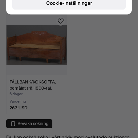
Cookie-inställningar
263 USD
53 USD
FÅLLBÄNK/KÖKSOFFA,
bemålat trä, 1800-tal.
6 dagar
Värdering
263 USD
Bevaka sökning
Du kan också söka i
vårt arkiv med avslutade auktioner
.