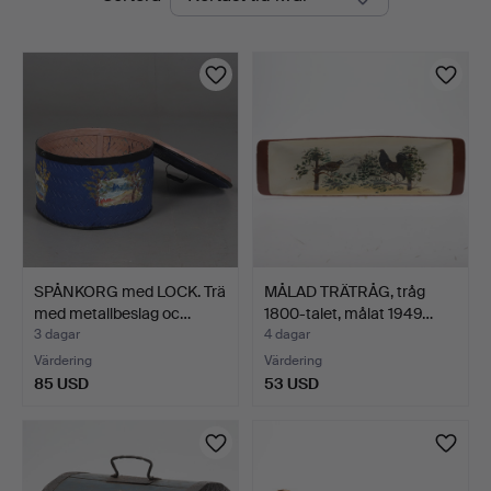
auktioner
SPÅNKORG med LOCK. Trä
MÅLAD TRÄTRÅG, tråg
med metallbeslag oc…
1800-talet, målat 1949…
3 dagar
4 dagar
Värdering
Värdering
85 USD
53 USD