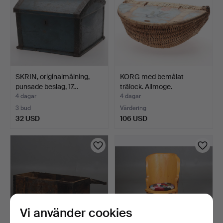
SKRIN, originalmålning,
KORG med bemålat
punsade beslag, 17…
trälock. Allmoge.
4 dagar
4 dagar
3 bud
Värdering
32 USD
106 USD
Vi använder cookies