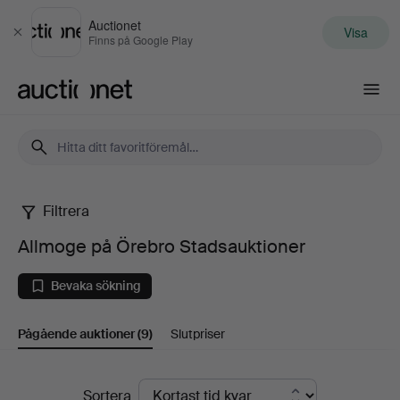
Auctionet
Visa
Stäng
Finns på Google Play
Auctionet.com
Filtrera
Allmoge
Allmoge på Örebro Stadsauktioner
på
Bevaka sökning
Örebro
Pågående auktioner
(9)
Slutpriser
Stadsauktioner
Pågående
Sortera