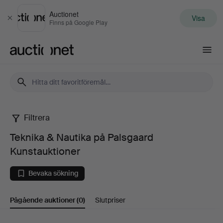
Auctionet
Visa
Stäng
Finns på Google Play
Auctionet.com
Filtrera
Teknika
Teknika & Nautika på Palsgaard
&
Kunstauktioner
Nautika
Bevaka sökning
på
Pågående auktioner
(0)
Slutpriser
Palsgaard