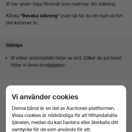
Pågående
Vi har tyvärr inga föremål som matchar din sökning.
Kunstauktioner
auktioner
Klicka
“Bevaka sökning”
ovan så får du ett mail så fort
det kommer in.
Söktips
Vi söker automatiskt delar av ord. Söker du på
band
hittar vi även
arm
band
sur
.
Här är föremål från vårt arkiv som
Vi använder cookies
matchar din sökning
Denna tjänst är en del av Auctionet-plattformen.
Visa alla föremål
Vissa cookies är nödvändiga för att tillhandahålla
tjänsten, medan du kan hantera eller återkalla ditt
samtycke för de som används för att: