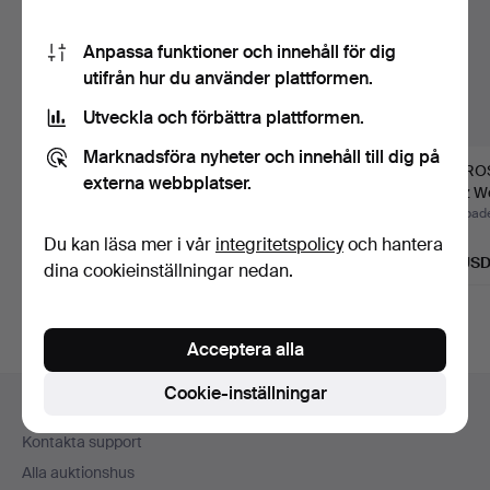
Anpassa funktioner och innehåll för dig
utifrån hur du använder plattformen.
Utveckla och förbättra plattformen.
Marknadsföra nyheter och innehåll till dig på
FARTYGSKOMPASS,
Presidium Diamond
MIKROS
externa webbplatser.
GW Lyth AB,
Tester.
Leitz We
Stockholm, nr …
Klubbades 31 jul 2026
Klubbades 24 jul 2026
Klubbade
Värdering
20 bud
1 bud
Du kan läsa mer i vår
integritetspolicy
och hantera
155 USD
217 USD
48 US
dina cookieinställningar nedan.
Acceptera alla
Sidfotsnavigation
Cookie-inställningar
Hjälp och kontakt
Kontakta support
Alla auktionshus