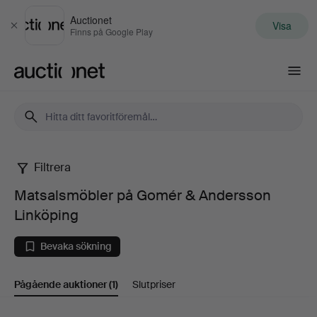
Auctionet
Visa
Stäng
Finns på Google Play
Auctionet.com
Filtrera
Matsalsmöbler
Matsalsmöbler på Gomér & Andersson
på
Linköping
Gomér
Bevaka sökning
&
Pågående auktioner
(1)
Slutpriser
Andersson