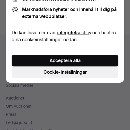
Du kan också söka i
vårt arkiv med avslutade auktioner
.
Marknadsföra nyheter och innehåll till dig på
externa webbplatser.
Du kan läsa mer i vår
integritetspolicy
och hantera
Sidfotsnavigation
dina cookieinställningar nedan.
Hjälp och kontakt
Kontakta support
Acceptera alla
Alla auktionshus
Betalningsalternativ
Cookie-inställningar
Vi skickar med
Sociala medier
Auctionet
Om Auctionet
Press
Lediga jobb