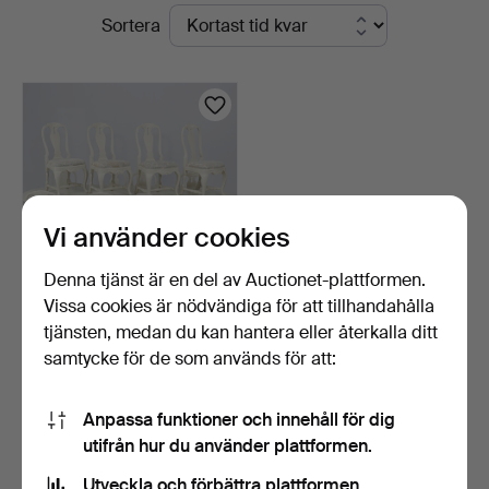
Pågående
Sortera
Linköping
auktioner
Vi använder cookies
Denna tjänst är en del av Auctionet-plattformen.
Vissa cookies är nödvändiga för att tillhandahålla
MATGRUPP, 15 delar,
tjänsten, medan du kan hantera eller återkalla ditt
rokokostil, bemålat, 1…
samtycke för de som används för att:
4 dagar
17 bud
349 USD
Anpassa funktioner och innehåll för dig
utifrån hur du använder plattformen.
Bevaka sökning
Utveckla och förbättra plattformen.