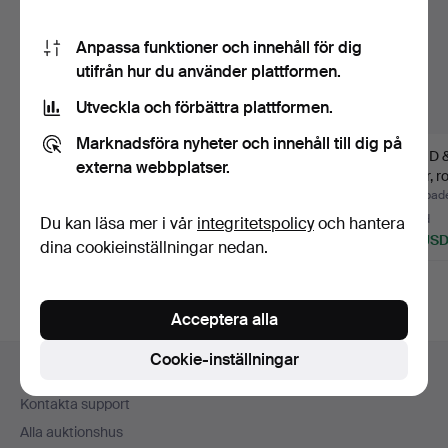
Anpassa funktioner och innehåll för dig
utifrån hur du använder plattformen.
Utveckla och förbättra plattformen.
Marknadsföra nyheter och innehåll till dig på
MATGRUPP, 10 delar,
CARL MALMSTEN.
BORD &
externa webbplatser.
"Baltiska utställninge…
MATSALSGRUPP, 9
delar, r
delar, 1900…
18/19…
Klubbades 2 aug 2026
Klubbades 30 jun 2026
Klubbad
Värdering
6 bud
3 bud
Du kan läsa mer i vår
integritetspolicy
och hantera
317 USD
169 USD
53 US
dina cookieinställningar nedan.
Utvalt
föremål
Acceptera alla
Sidfotsnavigation
Cookie-inställningar
Hjälp och kontakt
Kontakta support
Alla auktionshus