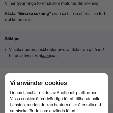
Pågående
Vi har tyvärr inga föremål som matchar din sökning.
auktioner
Klicka
“Bevaka sökning”
ovan så får du ett mail så fort
det kommer in.
Söktips
Vi söker automatiskt delar av ord. Söker du på
band
hittar vi även
arm
band
sur
.
Här är föremål från vårt arkiv som
Vi använder cookies
matchar din sökning
Denna tjänst är en del av Auctionet-plattformen.
Visa alla föremål
Vissa cookies är nödvändiga för att tillhandahålla
tjänsten, medan du kan hantera eller återkalla ditt
samtycke för de som används för att: