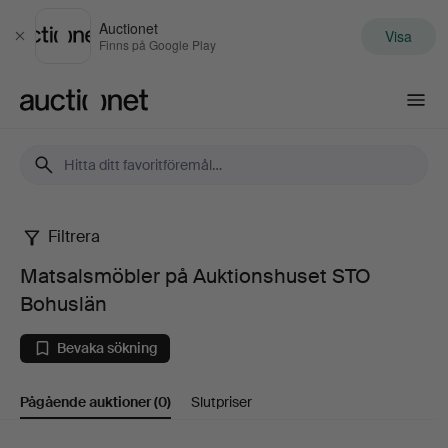
Auctionet
Visa
Stäng
Finns på Google Play
Auctionet.com
Filtrera
Matsalsmöbler
Matsalsmöbler på Auktionshuset STO
på
Bohuslän
Auktionshuset
Bevaka sökning
STO
Pågående auktioner
(0)
Slutpriser
Bohuslän