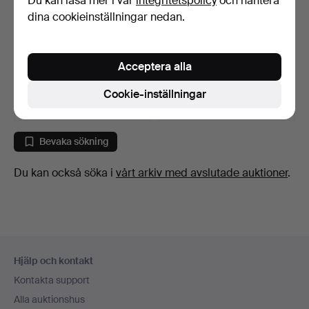
Du kan läsa mer i vår
integritetspolicy
och hantera
dina cookieinställningar nedan.
SKÄNK/BUFFÉ, rokokostil,
SKÅP, Gustaviansk stil,
1900-tal.
märkt Kimbel & Fri…
Acceptera alla
5 dagar
5 dagar
1 bud
1 bud
Cookie-inställningar
32 USD
32 USD
Bevaka sökning
Du kan också söka i
vårt arkiv med avslutade auktioner
.
Sidfotsnavigation
Hjälp och kontakt
Kontakta support
Alla auktionshus