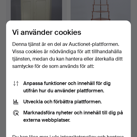
Vi använder cookies
Denna tjänst är en del av Auctionet-plattformen.
Vissa cookies är nödvändiga för att tillhandahålla
SKÅP, rokokostil, 1900-tal.
ETIENNEHYLLA /
tjänsten, medan du kan hantera eller återkalla ditt
Hörnhylla, 6 plan, 1900-tal.
samtycke för de som används för att:
4 dagar
4 dagar
3 bud
Värdering
43 USD
53 USD
Anpassa funktioner och innehåll för dig
utifrån hur du använder plattformen.
Utveckla och förbättra plattformen.
Marknadsföra nyheter och innehåll till dig på
externa webbplatser.