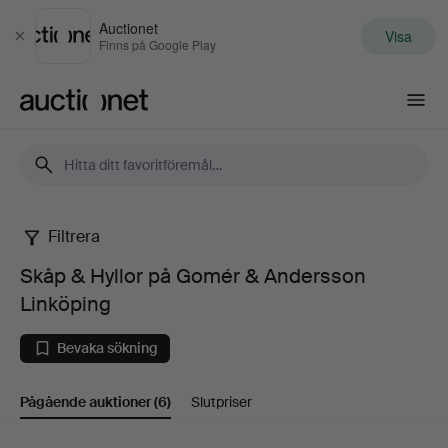
Auctionet
Visa
Stäng
Finns på Google Play
Auctionet.com
Filtrera
Skåp
Skåp & Hyllor på Gomér & Andersson
&
Linköping
Hyllor
Bevaka sökning
på
Pågående auktioner
(6)
Slutpriser
Gomér