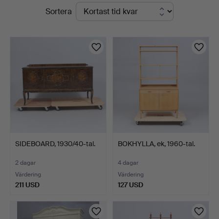
Pågående
Sortera
&
auktioner
Andersson
Linköping
SIDEBOARD, 1930/40-tal.
BOKHYLLA, ek, 1960-tal.
2 dagar
4 dagar
Värdering
Värdering
211 USD
127 USD