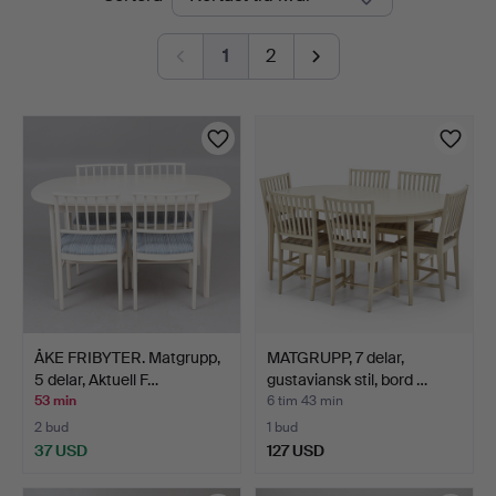
auktioner
1
2
ÅKE FRIBYTER. Matgrupp,
MATGRUPP, 7 delar,
5 delar, Aktuell F…
gustaviansk stil, bord …
53 min
6 tim 43 min
2 bud
1 bud
37 USD
127 USD