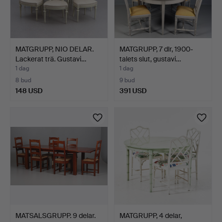
MATGRUPP, NIO DELAR.
MATGRUPP, 7 dlr, 1900-
Lackerat trä. Gustavi…
talets slut, gustavi…
1 dag
1 dag
8 bud
9 bud
148 USD
391 USD
MATSALSGRUPP. 9 delar.
MATGRUPP, 4 delar,