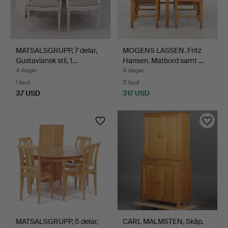
MATSALSGRUPP, 7 delar,
MOGENS LASSEN. Fritz
Gustaviansk stil, 1…
Hansen. Matbord samt …
4 dagar
4 dagar
1 bud
11 bud
37 USD
317 USD
MATSALSGRUPP, 5 delar,
CARL MALMSTEN, Skåp,