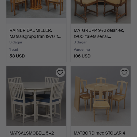
RAINER DAUMILLER.
MATGRUPP, 9+2 delar, ek,
Matsalsgrupp från 1970-t…
1900-talets senar…
3 dagar
3 dagar
1 bud
Värdering
58 USD
106 USD
MATSALSMÖBEL. 5+2
MATBORD med STOLAR 4