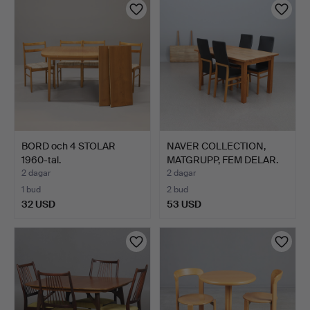
BORD och 4 STOLAR
NAVER COLLECTION,
1960-tal.
MATGRUPP, FEM DELAR.
Ek …
2 dagar
2 dagar
1 bud
2 bud
32 USD
53 USD