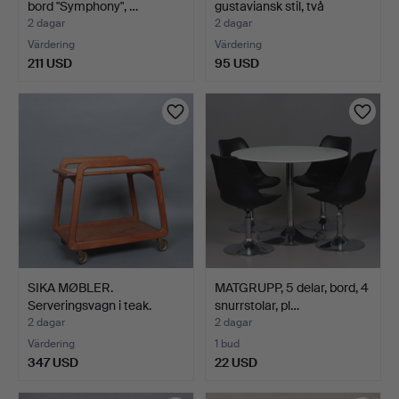
bord "Symphony", …
gustaviansk stil, två
iläggss…
2 dagar
2 dagar
Värdering
Värdering
211 USD
95 USD
SIKA MØBLER.
MATGRUPP, 5 delar, bord, 4
Serveringsvagn i teak.
snurrstolar, pl…
Danmar…
2 dagar
2 dagar
Värdering
1 bud
347 USD
22 USD