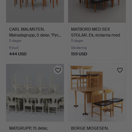
CARL MALMSTEN.
MATBORD MED SEX
Matsalsgrupp, 5 delar, "Pyr…
STOLAR. Ek, stolarna med
g…
5 dagar
5 dagar
6 bud
Värdering
444 USD
159 USD
MATGRUPP, 15 delar,
BORGE MOGESEN.