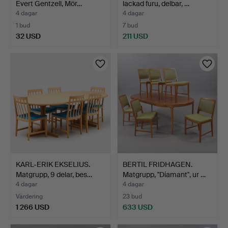
Evert Gentzell, Mör…
lackad furu, delbar, …
4 dagar
4 dagar
1 bud
7 bud
32 USD
211 USD
KARL-ERIK EKSELIUS.
BERTIL FRIDHAGEN.
Matgrupp, 9 delar, bes…
Matgrupp, "Diamant", ur …
4 dagar
4 dagar
Värdering
23 bud
1 266 USD
633 USD