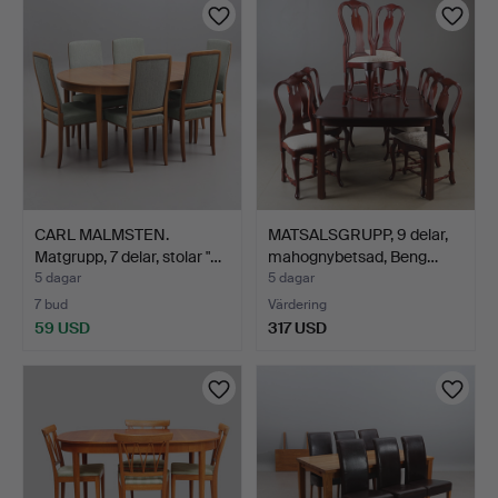
föremål
CARL MALMSTEN.
MATSALSGRUPP, 9 delar,
Matgrupp, 7 delar, stolar "…
mahognybetsad, Beng…
5 dagar
5 dagar
7 bud
Värdering
59 USD
317 USD