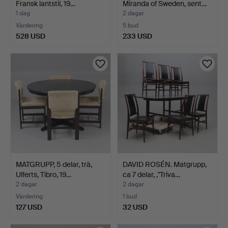
Fransk lantstil, 19…
Miranda of Sweden, sent…
1 dag
2 dagar
Värdering
5 bud
528 USD
233 USD
MATGRUPP, 5 delar, trä,
DAVID ROSÉN. Matgrupp,
Ulferts, Tibro, 19…
ca 7 delar, ,"Triva…
2 dagar
2 dagar
Värdering
1 bud
127 USD
32 USD