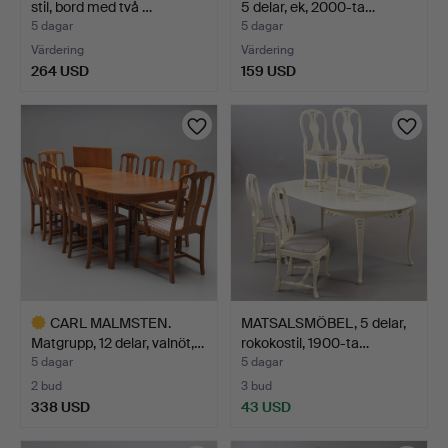
stil, bord med två …
5 delar, ek, 2000-ta…
5 dagar
5 dagar
Värdering
Värdering
264 USD
159 USD
CARL MALMSTEN.
MATSALSMÖBEL, 5 delar,
Matgrupp, 12 delar, valnöt,…
rokokostil, 1900-ta…
5 dagar
5 dagar
2 bud
3 bud
338 USD
43 USD
Utvalt