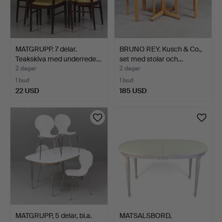
MATGRUPP. 7 delar.
BRUNO REY. Kusch & Co.,
Teakskiva med underrede…
set med stolar och…
2 dagar
2 dagar
1 bud
1 bud
22 USD
185 USD
MATGRUPP, 5 delar, bl.a.
MATSALSBORD,