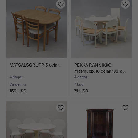
MATSALSGRUPP, 5 delar.
PEKKA RANNIKKO.
matgrupp, 10 delar, "Julia…
4 dagar
4 dagar
Värdering
7 bud
159 USD
74 USD