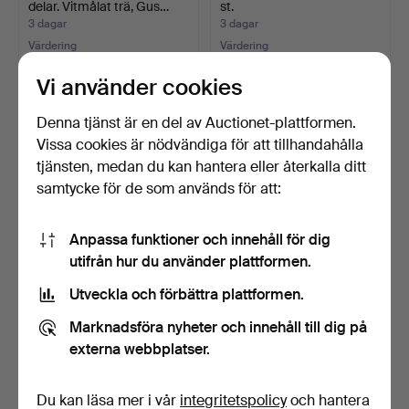
delar. Vitmålat trä, Gus…
st.
3 dagar
3 dagar
Värdering
Värdering
106 USD
85 USD
Vi använder cookies
Denna tjänst är en del av Auctionet-plattformen.
Vissa cookies är nödvändiga för att tillhandahålla
tjänsten, medan du kan hantera eller återkalla ditt
samtycke för de som används för att:
Anpassa funktioner och innehåll för dig
utifrån hur du använder plattformen.
Utveckla och förbättra plattformen.
ERIK WÖRTZ.
MATGRUPP, 7 delar, "Axet",
MATSALSGRUPP, 7-delar,
målad, gustavia…
Marknadsföra nyheter och innehåll till dig på
IKEA, "…
3 dagar
3 dagar
externa webbplatser.
1 bud
1 bud
32 USD
32 USD
Du kan läsa mer i vår
integritetspolicy
och hantera