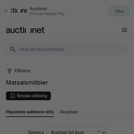
Auctionet
Visa
Stäng
Finns på Google Play
Auctionet.com
Filtrera
Matsalsmöbler
Matsalsmöbler
Bevaka sökning
Pågående auktioner
(65)
Slutpriser
Pågående
Sortera