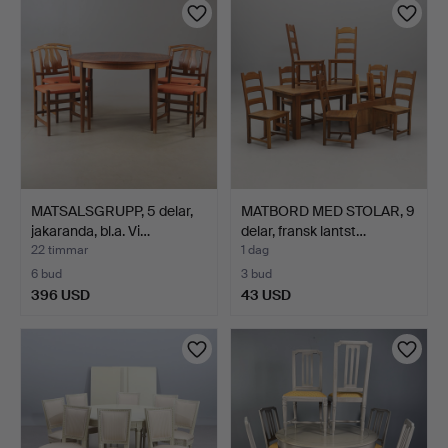
MATSALSGRUPP, 5 delar,
MATBORD MED STOLAR, 9
jakaranda, bl.a. Vi…
delar, fransk lantst…
22 timmar
1 dag
6 bud
3 bud
396 USD
43 USD