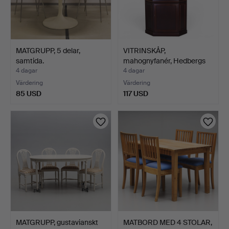
MATGRUPP, 5 delar,
VITRINSKÅP,
samtida.
mahognyfanér, Hedbergs
Vinslöv.
4 dagar
4 dagar
Värdering
Värdering
85 USD
117 USD
MATGRUPP, gustavianskt
MATBORD MED 4 STOLAR,