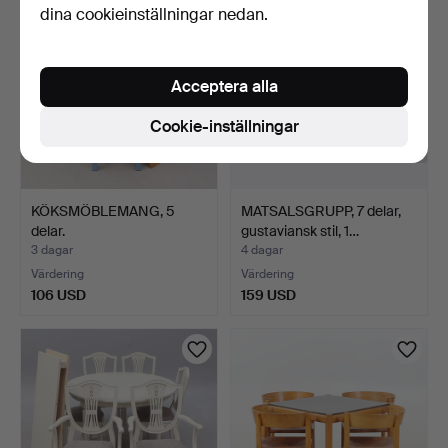
dina cookieinställningar nedan.
Acceptera alla
Cookie-inställningar
KÖKSMÖBLEMANG, 5
MATSALSGRUPP, 7 delar,
delar.
gustaviansk stil, 1…
3 dagar
4 dagar
Värdering
Värdering
106 USD
159 USD