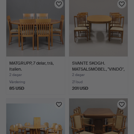
MATGRUPP, 7 delar, trä,
SVANTE SKOGH.
Italien.
MATSALSMÖBEL, "VINDÖ",
VALNÖ…
2 dagar
2 dagar
Värdering
21 bud
85 USD
201 USD