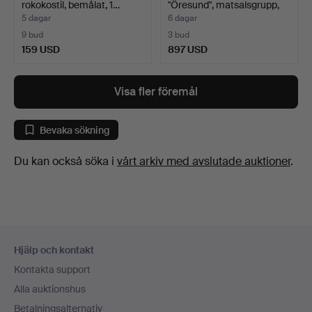
rokokostil, bemålat, 1…
"Öresund", matsalsgrupp,
bo…
5 dagar
6 dagar
9 bud
3 bud
159 USD
897 USD
Visa fler föremål
Bevaka sökning
Du kan också söka i
vårt arkiv med avslutade auktioner
.
Sidfotsnavigation
Hjälp och kontakt
Kontakta support
Alla auktionshus
Betalningsalternativ