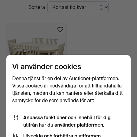
Pågående
Sortera
auktioner
Vi använder cookies
Denna tjänst är en del av Auctionet-plattformen.
Vissa cookies är nödvändiga för att tillhandahålla
MATGRUPP, 7 delar,
tjänsten, medan du kan hantera eller återkalla ditt
gustaviansk stil, bord …
samtycke för de som används för att:
1 dag
1 bud
127 USD
Anpassa funktioner och innehåll för dig
utifrån hur du använder plattformen.
Bevaka sökning
Utveckla och förbättra plattformen.