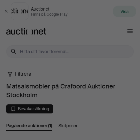
Auctionet
Visa
Stäng
Finns på Google Play
Auctionet.com
Filtrera
Matsalsmöbler
Matsalsmöbler på Crafoord Auktioner
på
Stockholm
Crafoord
Bevaka sökning
Auktioner
Pågående auktioner
(1)
Slutpriser
Stockholm