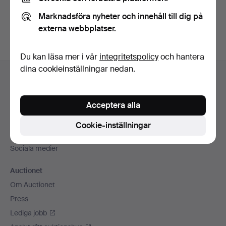
Du kan också söka i
vårt arkiv med avslutade auktioner
.
Marknadsföra nyheter och innehåll till dig på
externa webbplatser.
Du kan läsa mer i vår
integritetspolicy
och hantera
Sidfotsnavigation
dina cookieinställningar nedan.
Hjälp och kontakt
Kontakta support
Acceptera alla
Alla auktionshus
Betalningsalternativ
Cookie-inställningar
Vi skickar med
Sociala medier
Auctionet
Om Auctionet
Press
Lediga jobb