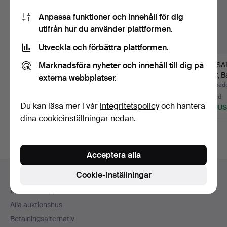
Anpassa funktioner och innehåll för dig
utifrån hur du använder plattformen.
Utveckla och förbättra plattformen.
Marknadsföra nyheter och innehåll till dig på
MATSALSGRUPP,
MATSALSSKÅP,
MATSAL
"Wilma", 2000-tal (7
barockstil, 18-/1900-tal.
delar, B
externa webbplatser.
delar).
1800/1
Klubbades 28 jun 2026
Klubbades 18 maj 2026
Klubbad
22 bud
30 bud
36 bud
Du kan läsa mer i vår
integritetspolicy
och hantera
201 USD
359 USD
449 U
dina cookieinställningar nedan.
Acceptera alla
Sidfotsnavigation
Cookie-inställningar
Hjälp och kontakt
Kontakta support
Alla auktionshus
Betalningsalternativ