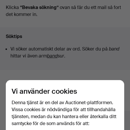
auktioner
Klicka
“Bevaka sökning”
ovan så får du ett mail så fort
det kommer in.
Söktips
Vi söker automatiskt delar av ord. Söker du på
band
hittar vi även
arm
band
sur
.
Här är föremål från vårt arkiv som
Vi använder cookies
matchar din sökning
Denna tjänst är en del av Auctionet-plattformen.
Visa alla föremål
Vissa cookies är nödvändiga för att tillhandahålla
tjänsten, medan du kan hantera eller återkalla ditt
samtycke för de som används för att: