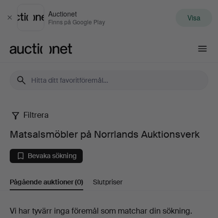
Auctionet
Visa
Stäng
Finns på Google Play
Auctionet.com
Filtrera
Matsalsmöbler
Matsalsmöbler på Norrlands Auktionsverk
på
Bevaka sökning
Norrlands
Pågående auktioner
(0)
Slutpriser
Auktionsverk
Pågående
Vi har tyvärr inga föremål som matchar din sökning.