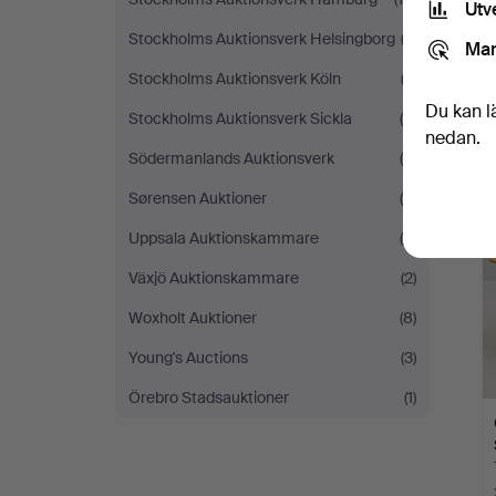
Utv
Stockholms Auktionsverk Helsingborg
(3)
Mar
Stockholms Auktionsverk Köln
(3)
Du kan l
Stockholms Auktionsverk Sickla
(5)
nedan.
Södermanlands Auktionsverk
(4)
Sørensen Auktioner
(9)
Uppsala Auktionskammare
(8)
Växjö Auktionskammare
(2)
Woxholt Auktioner
(8)
Young's Auctions
(3)
Örebro Stadsauktioner
(1)