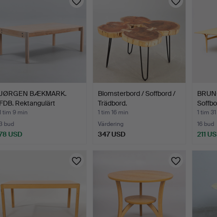
JØRGEN BÆKMARK.
Blomsterbord / Soffbord /
BRUN
FDB. Rektangulärt
Trädbord.
Soffbo
soffbord…
1 tim 9 min
1 tim 16 min
1 tim 3
3 bud
Värdering
16 bud
78 USD
347 USD
211 U