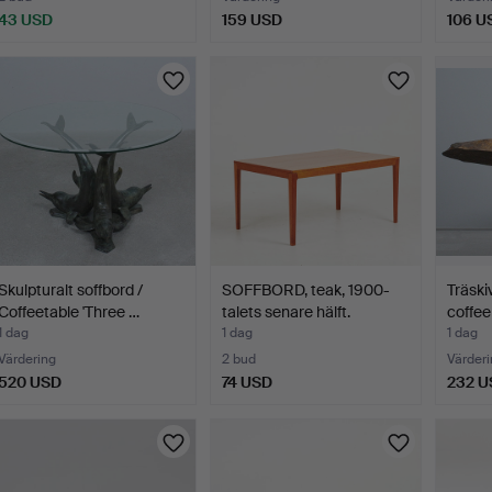
43 USD
159 USD
106 U
Skulpturalt soffbord /
SOFFBORD, teak, 1900-
Träski
Coffeetable 'Three …
talets senare hälft.
coffee
1 dag
1 dag
1 dag
Värdering
2 bud
Värderi
520 USD
74 USD
232 U