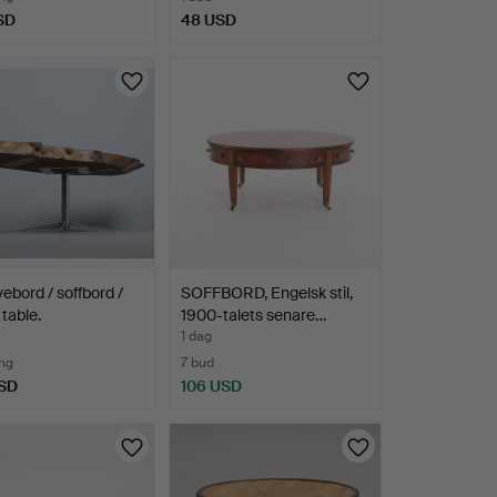
SD
48 USD
vebord / soffbord /
SOFFBORD, Engelsk stil,
 table.
1900-talets senare…
1 dag
ng
7 bud
SD
106 USD