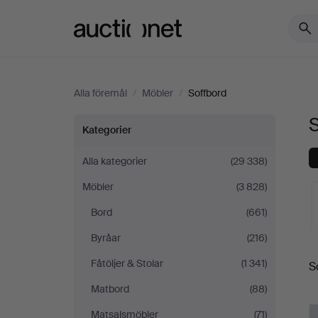
Auctionet.com
Alla föremål
/
Möbler
/
Soffbord
Soffbord
Kategorier
Alla kategorier
(29 338)
Möbler
(3 828)
Bord
(661)
Byråar
(216)
Fåtöljer & Stolar
(1 341)
S
a
Matbord
(88)
Matsalsmöbler
(71)