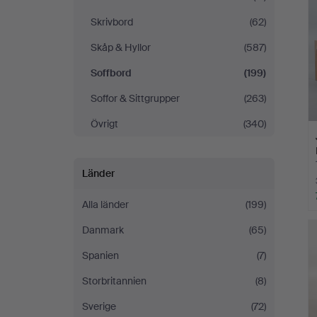
Skrivbord
(62)
Skåp & Hyllor
(587)
Soffbord
(199)
Soffor & Sittgrupper
(263)
Övrigt
(340)
Länder
Alla länder
(199)
Danmark
(65)
Spanien
(7)
Storbritannien
(8)
Sverige
(72)