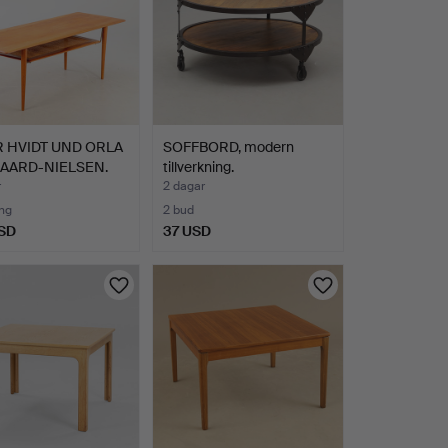
 HVIDT UND ORLA
SOFFBORD, modern
AARD-NIELSEN.
tillverkning.
r
2 dagar
ng
2 bud
SD
37 USD