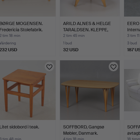
BØRGE MOGENSEN.
ARILD ALNES & HELGE
EERO 
Fredericia Stolefabrik.
TARALDSEN. KLEPPE,
Intern
Ma…
SO…
2 tim 18 min
2 tim 45 min
3 tim 1
Värdering
1 bud
3 bud
232 USD
32 USD
187 U
Litet sidobord i teak.
SOFFBORD, Gangsø
SOFFA,
Møbler, Danmark.
avtagb
3 tim 48 min
4 tim 18 min
18 tim