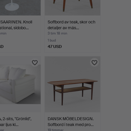
SAARINEN. Knoll
Soffbord av teak, skor och
ational, sidobo…
detaljer av mäs…
1 min
3 tim 18 min
1 bud
SD
47 USD
 2-sits, "Grönlid",
DANSK MÖBELDESIGN.
ar ljus kl…
Soffbord i teak med pro…
mar
19 timmar