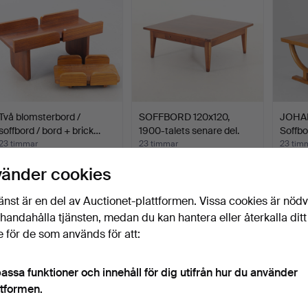
Två blomsterbord /
SOFFBORD 120x120,
JOHA
soffbord / bord + brick…
1900-talets senare del.
Soffbo
23 timmar
23 timmar
23 tim
Värdering
14 bud
Värderi
vänder cookies
347 USD
127 USD
310 U
änst är en del av Auctionet-plattformen. Vissa cookies är nöd
illhandahålla tjänsten, medan du kan hantera eller återkalla ditt
 för de som används för att:
assa funktioner och innehåll för dig utifrån hur du använder
ttformen.