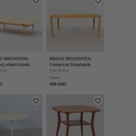
O MATHSSON.
BØRGE MOGENSEN.
rd, etikettmärkt.
Fredericia Stolefabrik.
Ma…
1 min
1 tim 41 min
3 bud
SD
109 USD