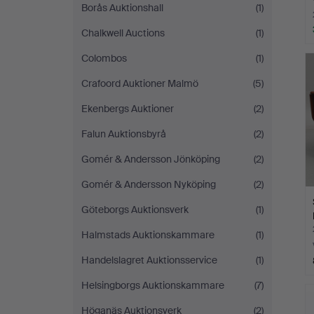
Borås Auktionshall
(1)
Chalkwell Auctions
(1)
Colombos
(1)
Crafoord Auktioner Malmö
(5)
Ekenbergs Auktioner
(2)
Falun Auktionsbyrå
(2)
Gomér & Andersson Jönköping
(2)
Gomér & Andersson Nyköping
(2)
Göteborgs Auktionsverk
(1)
Halmstads Auktionskammare
(1)
Handelslagret Auktionsservice
(1)
Helsingborgs Auktionskammare
(7)
Höganäs Auktionsverk
(2)