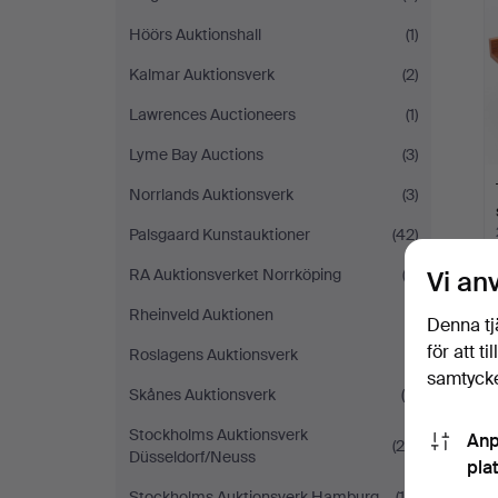
Höörs Auktionshall
(1)
Kalmar Auktionsverk
(2)
Lawrences Auctioneers
(1)
Lyme Bay Auctions
(3)
Norrlands Auktionsverk
(3)
Palsgaard Kunstauktioner
(42)
RA Auktionsverket Norrköping
(3)
Vi an
Rheinveld Auktionen
(1)
Denna tj
för att t
Roslagens Auktionsverk
(1)
samtycke
Skånes Auktionsverk
(4)
Stockholms Auktionsverk
Anp
(28)
Düsseldorf/Neuss
pla
Stockholms Auktionsverk Hamburg
(14)