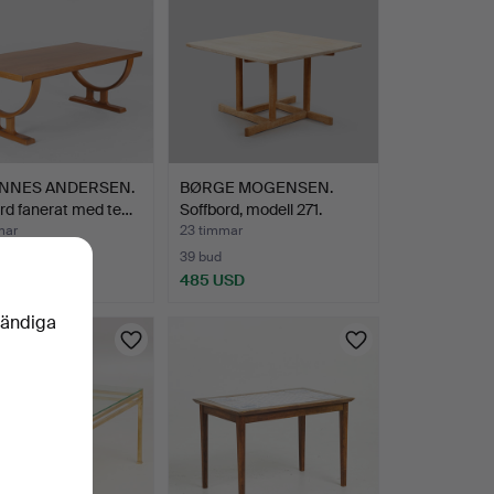
NNES ANDERSEN.
BØRGE MOGENSEN.
rd fanerat med te…
Soffbord, modell 271.
mar
23 timmar
ng
39 bud
SD
485 USD
vändiga