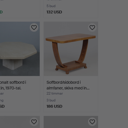
5 bud
SD
132 USD
nalt soffbord i
Soffbord/sidobord i
in, 1970-tal.
almfaner, skiva med in…
mar
22 timmar
ng
3 bud
SD
186 USD