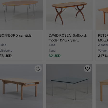
SOFFBORD, samtida.
DAVID ROSÉN. Soffbord,
PETER
modell 1510, kryssl…
MOLG
Fra…
1 dag
1 dag
2 daga
Värdering
1 bud
Värderi
53 USD
32 USD
347 U