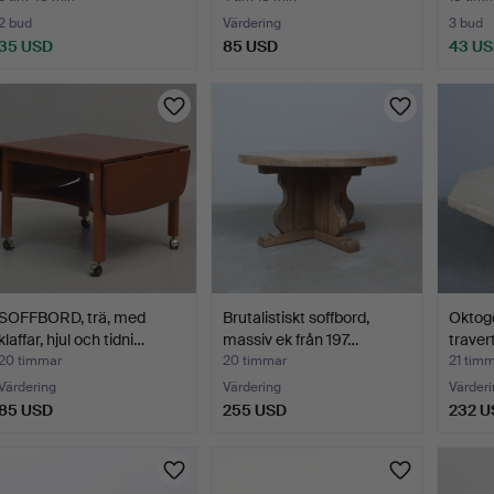
2 bud
Värdering
3 bud
35 USD
85 USD
43 U
SOFFBORD, trä, med
Brutalistiskt soffbord,
Oktogo
klaffar, hjul och tidni…
massiv ek från 197…
travert
20 timmar
20 timmar
21 tim
Värdering
Värdering
Värderi
85 USD
255 USD
232 U