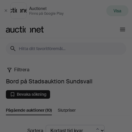
Auctionet
Visa
Stäng
Finns på Google Play
Auctionet.com
Filtrera
Bord
Bord på Stadsauktion Sundsvall
på
Bevaka sökning
Stadsauktion
Pågående auktioner
(10)
Slutpriser
Sundsvall
Pågående
Sortera