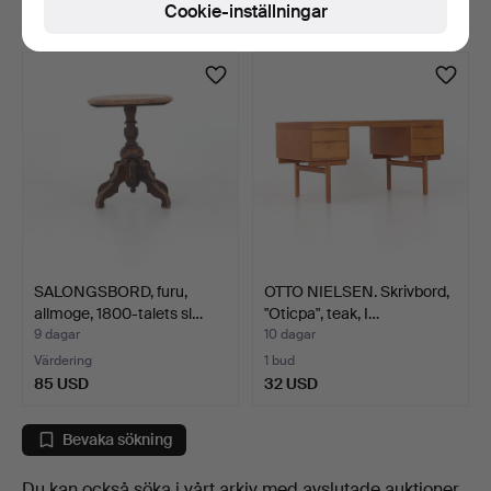
Cookie-inställningar
159 USD
85 USD
SALONGSBORD, furu,
OTTO NIELSEN. Skrivbord,
allmoge, 1800-talets sl…
"Oticpa", teak, I…
9 dagar
10 dagar
Värdering
1 bud
85 USD
32 USD
Bevaka sökning
Du kan också söka i
vårt arkiv med avslutade auktioner
.