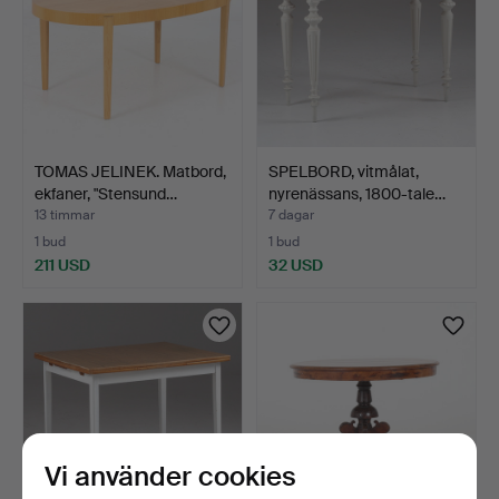
TOMAS JELINEK. Matbord,
SPELBORD, vitmålat,
ekfaner, "Stensund…
nyrenässans, 1800-tale…
13 timmar
7 dagar
1 bud
1 bud
211 USD
32 USD
Vi använder cookies