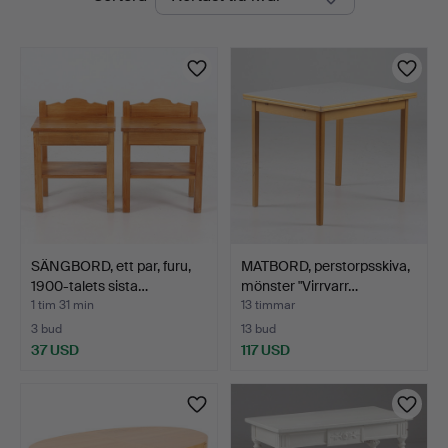
auktioner
SÄNGBORD, ett par, furu,
MATBORD, perstorpsskiva,
1900-talets sista…
mönster "Virrvarr…
1 tim 31 min
13 timmar
3 bud
13 bud
37 USD
117 USD