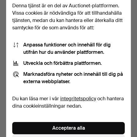
Denna tjänst är en del av Auctionet-plattformen.
Vissa cookies är nödvändiga för att tillhandahålla
BORD. Perstorpsskiva.
SALONGSBORD, nyrokoko,
1960/70-tal.
1800-talets slut.
tjänsten, medan du kan hantera eller återkalla ditt
8 dagar
9 dagar
samtycke för de som används för att:
Värdering
Värdering
53 USD
85 USD
Anpassa funktioner och innehåll för dig
utifrån hur du använder plattformen.
Utveckla och förbättra plattformen.
Marknadsföra nyheter och innehåll till dig på
externa webbplatser.
Du kan läsa mer i vår
integritetspolicy
och hantera
dina cookieinställningar nedan.
SERVERINGSVAGN,
SIDOBORD, nyrenässans,
mässing, glas, 1900-tal-.
18/1900-tal.
Acceptera alla
9 dagar
9 dagar
Värdering
Värdering