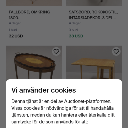
FÄLLBORD, OMKRING
SATSBORD, ROKOKOSTIL,
1800.
INTARSIADEKOR, 3 DEL…
4 dagar
4 dagar
1 bud
3 bud
32 USD
38 USD
Vi använder cookies
Denna tjänst är en del av Auctionet-plattformen.
Vissa cookies är nödvändiga för att tillhandahålla
BRICKBORD MED
SLAGBORD, FURU, 1900-
INTARSIADEKOR, 1900-
TAL.
tjänsten, medan du kan hantera eller återkalla ditt
TAL.
4 dagar
4 dagar
samtycke för de som används för att:
1 bud
12 bud