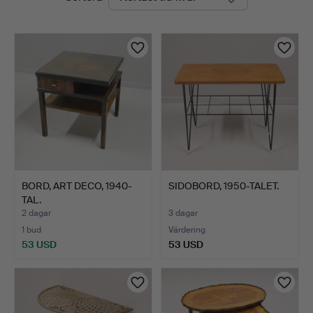
auktioner
BORD, ART DECO, 1940-
SIDOBORD, 1950-TALET.
TAL.
2 dagar
3 dagar
1 bud
Värdering
53 USD
53 USD