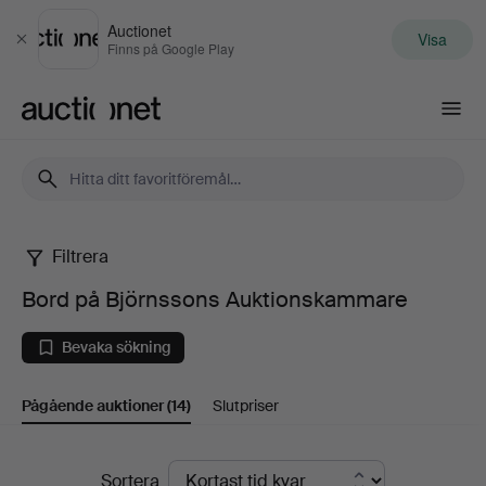
Auctionet
Visa
Stäng
Finns på Google Play
Auctionet.com
Filtrera
Bord
Bord på Björnssons Auktionskammare
på
Bevaka sökning
Björnssons
Pågående auktioner
(14)
Slutpriser
Auktionskammare
Pågående
Sortera