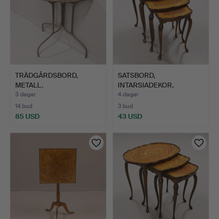
TRÄDGÅRDSBORD,
SATSBORD,
METALL.
INTARSIADEKOR,
ROKOKOSTIL, 3 DEL…
3 dagar
4 dagar
14 bud
3 bud
85 USD
43 USD