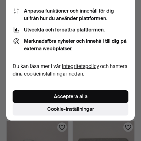
32 USD
95 USD
Anpassa funktioner och innehåll för dig
utifrån hur du använder plattformen.
Utveckla och förbättra plattformen.
Marknadsföra nyheter och innehåll till dig på
externa webbplatser.
Du kan läsa mer i vår
integritetspolicy
och hantera
dina cookieinställningar nedan.
SALONGSBORD, LOUIS
SIDOBORD, MÄSSING
XV-STIL.
OCH GLAS, ENGLESSON.
Acceptera alla
4 dagar
5 dagar
1 bud
6 bud
Cookie-inställningar
53 USD
106 USD