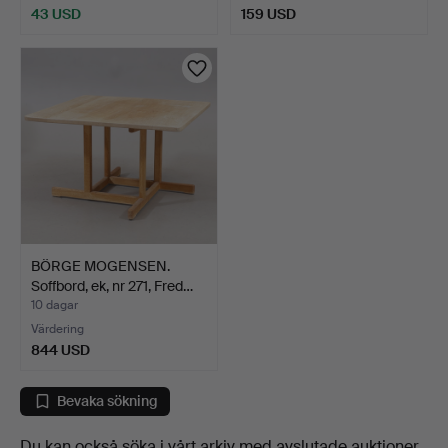
43 USD
159 USD
BÖRGE MOGENSEN.
Soffbord, ek, nr 271, Fred…
10 dagar
Värdering
844 USD
Bevaka sökning
Du kan också söka i
vårt arkiv med avslutade auktioner
.