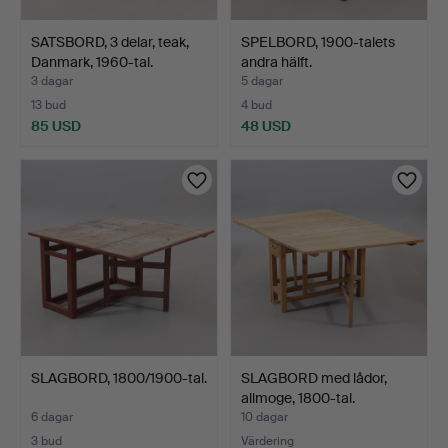
SATSBORD, 3 delar, teak,
SPELBORD, 1900-talets
Danmark, 1960-tal.
andra hälft.
3 dagar
5 dagar
13 bud
4 bud
85 USD
48 USD
SLAGBORD, 1800/1900-tal.
SLAGBORD med lådor,
allmoge, 1800-tal.
6 dagar
10 dagar
3 bud
Värdering