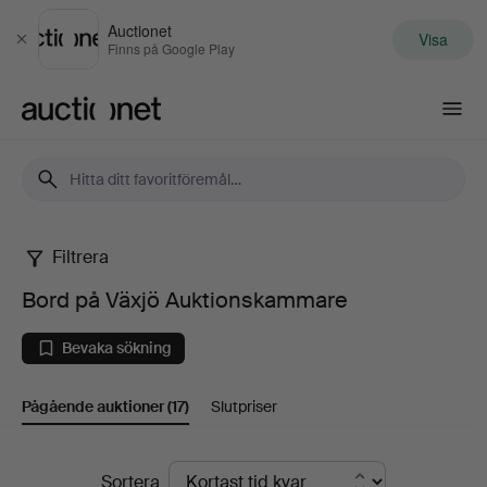
Auctionet
Visa
Stäng
Finns på Google Play
Auctionet.com
Filtrera
Bord
Bord på Växjö Auktionskammare
på
Bevaka sökning
Växjö
Pågående auktioner
(17)
Slutpriser
Auktionskammare
Pågående
Sortera