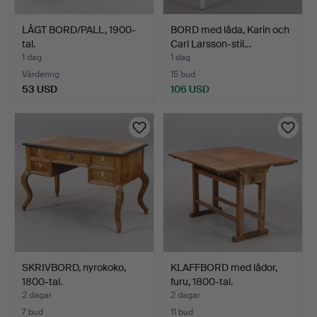
LÅGT BORD/PALL, 1900-
BORD med låda, Karin och
tal.
Carl Larsson-stil…
1 dag
1 dag
Värdering
15 bud
53 USD
106 USD
SKRIVBORD, nyrokoko,
KLAFFBORD med lådor,
1800-tal.
furu, 1800-tal.
2 dagar
2 dagar
7 bud
11 bud