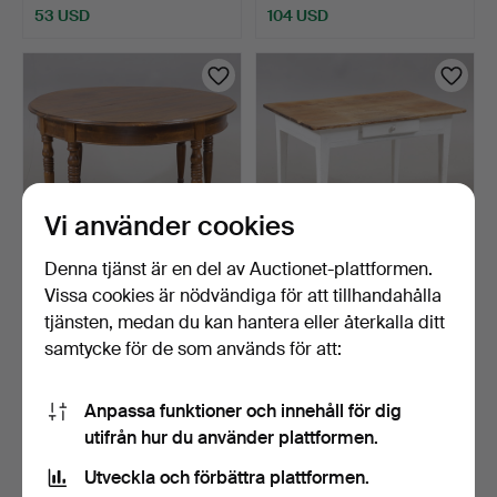
53 USD
104 USD
Vi använder cookies
Denna tjänst är en del av Auctionet-plattformen.
Vissa cookies är nödvändiga för att tillhandahålla
HALVMÅNEBORD/MATSAL
BORD med låda, furu,
SBORD, 1800/1900-tal.
sengustavianskt, 1700…
tjänsten, medan du kan hantera eller återkalla ditt
2 dagar
2 dagar
samtycke för de som används för att:
6 bud
8 bud
58 USD
69 USD
Anpassa funktioner och innehåll för dig
utifrån hur du använder plattformen.
Utveckla och förbättra plattformen.