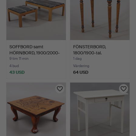
SOFFBORD samt
FÖNSTERBORD,
HÖRNBORD, 1900/2000-
1800/1900-tal.
tal.
9 tim 11 min
1 dag
4 bud
Värdering
43 USD
64 USD