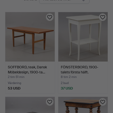
auktioner
SOFFBORD, teak, Dansk
FÖNSTERBORD, 1900-
Möbeldesign, 1900-ta…
talets första hälft.
2 tim 51 min
8 tim 2 min
Värdering
2 bud
53 USD
37 USD