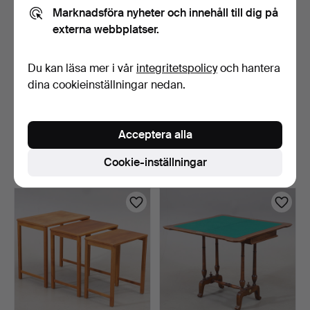
Marknadsföra nyheter och innehåll till dig på
externa webbplatser.
Du kan läsa mer i vår
integritetspolicy
och hantera
dina cookieinställningar nedan.
KLAFFBORD, furu, 1900-
FÖNSTERBORD, jugend,
talets första hälft.
1900-talets första hä…
Acceptera alla
3 dagar
3 dagar
22 bud
Värdering
Cookie-inställningar
181 USD
64 USD