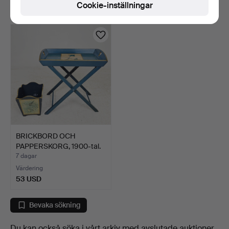
Cookie-inställningar
53 USD
53 USD
BRICKBORD OCH
PAPPERSKORG, 1900-tal.
7 dagar
Värdering
53 USD
Bevaka sökning
Du kan också söka i
vårt arkiv med avslutade auktioner
.