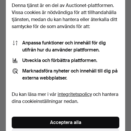
Denna tjänst är en del av Auctionet-plattformen.
Vissa cookies är nödvändiga för att tillhandahålla
PELARBORD, sent 1800-
KLAFFBORD, Louis XV-stil,
tal.
1900-tal.
tjänsten, medan du kan hantera eller återkalla ditt
2 dagar
5 dagar
samtycke för de som används för att:
Värdering
Värdering
53 USD
53 USD
Anpassa funktioner och innehåll för dig
utifrån hur du använder plattformen.
Utveckla och förbättra plattformen.
Marknadsföra nyheter och innehåll till dig på
externa webbplatser.
Du kan läsa mer i vår
integritetspolicy
och hantera
dina cookieinställningar nedan.
SYBORD, sent 1800-tal.
SÄNGBORD, 2 st, 1950/60-
tal.
Acceptera alla
5 dagar
5 dagar
Värdering
Värdering