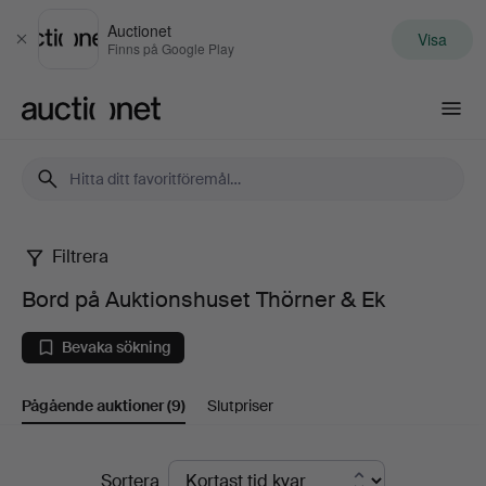
Auctionet
Visa
Stäng
Finns på Google Play
Auctionet.com
Filtrera
Bord
Bord på Auktionshuset Thörner & Ek
på
Bevaka sökning
Auktionshuset
Pågående auktioner
(9)
Slutpriser
Thörner
&
Pågående
Sortera