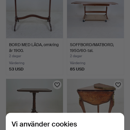
BORD MED LÅDA, omkring
SOFFBORD/MATBORD,
år 1900.
1950/60-tal.
2 dagar
2 dagar
Värdering
Värdering
53 USD
85 USD
Vi använder cookies