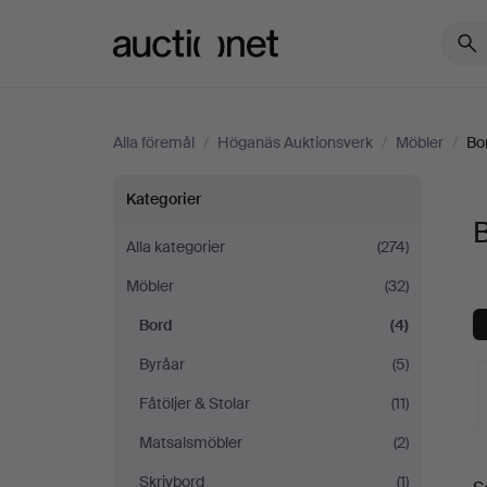
Auctionet.com
Alla föremål
/
Höganäs Auktionsverk
/
Möbler
/
Bo
Bord
Kategorier
på
Alla kategorier
(274)
Möbler
(32)
Höganäs
Bord
(4)
Auktionsverk
Byråar
(5)
Fåtöljer & Stolar
(11)
Matsalsmöbler
(2)
Skrivbord
(1)