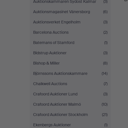
Auktionskammaren Sydost Kalmar
(3)
Auktionsmagasinet Vänersborg
(6)
Auktionsverket Engelholm
(3)
Barcelona Auctions
(2)
Batemans of Stamford
(1)
Bidstrup Auktioner
(3)
Bishop & Miller
(8)
Björnssons Auktionskammare
(14)
Chalkwell Auctions
(7)
Crafoord Auktioner Lund
(3)
Crafoord Auktioner Malmö
(10)
Crafoord Auktioner Stockholm
(21)
Ekenbergs Auktioner
(1)