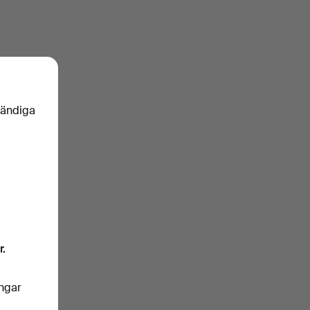
vändiga
r.
ingar