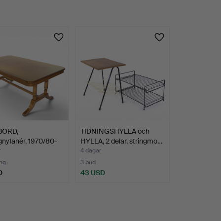
BORD,
TIDNINGSHYLLA och
nyfanér, 1970/80-
HYLLA, 2 delar, stringmo…
r
4 dagar
ng
3 bud
D
43 USD