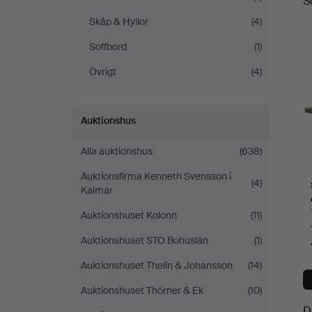
S
a
Skåp & Hyllor
(4)
Soffbord
(1)
Övrigt
(4)
Auktionshus
Alla auktionshus
(638)
Auktionsfirma Kenneth Svensson i
(4)
Kalmar
Auktionshuset Kolonn
(11)
Auktionshuset STO Bohuslän
(1)
Auktionshuset Thelin & Johansson
(14)
Auktionshuset Thörner & Ek
(10)
D