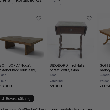
ortera
uktioner
SOFFBORD, "Noda",
SIDOBORD med klaffar,
SOFF
ekfanér med brun lasyr, …
betsat lövträ, skinn…
mahog
tal.
1 dag
1 dag
3 daga
1 bud
Värdering
Värderi
43 USD
64 USD
74 US
Bevaka sökning
u kan också söka i
vårt arkiv med avslutade auktioner
.