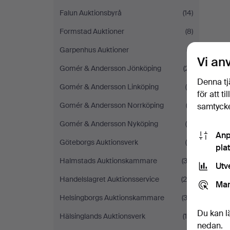
Falun Auktionsbyrå
(14)
Formstad Auktioner
(8)
Garpenhus Auktioner
(7)
Vi an
Gomér & Andersson Jönköping
(21)
Denna tj
Gomér & Andersson Linköping
(5)
för att t
Gomér & Andersson Norrköping
(3)
samtycke
Gomér & Andersson Nyköping
(4)
Anp
Göteborgs Auktionsverk
(8)
pla
Halmstads Auktionskammare
(32)
Utv
Handelslagret Auktionsservice
(26)
Mar
Helsingborgs Auktionskammare
(33)
Du kan l
Hälsinglands Auktionsverk
(16)
nedan.