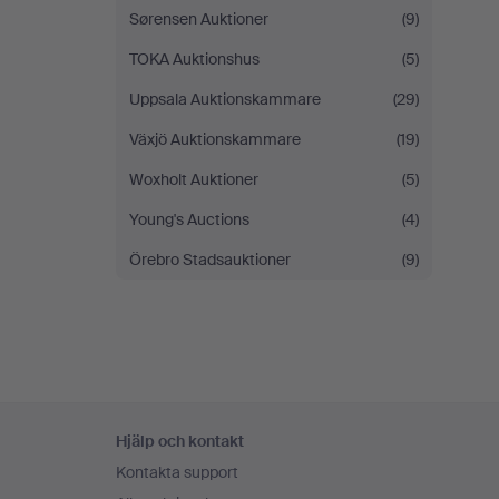
Sørensen Auktioner
(9)
TOKA Auktionshus
(5)
Uppsala Auktionskammare
(29)
Växjö Auktionskammare
(19)
Woxholt Auktioner
(5)
Young's Auctions
(4)
Örebro Stadsauktioner
(9)
Sidfotsnavigation
Hjälp och kontakt
Kontakta support