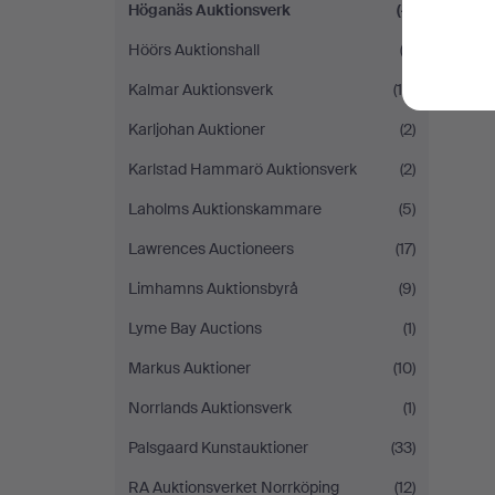
Höganäs Auktionsverk
(4)
Höörs Auktionshall
(2)
Kalmar Auktionsverk
(15)
Karljohan Auktioner
(2)
Karlstad Hammarö Auktionsverk
(2)
Laholms Auktionskammare
(5)
Lawrences Auctioneers
(17)
Limhamns Auktionsbyrå
(9)
Lyme Bay Auctions
(1)
Markus Auktioner
(10)
Norrlands Auktionsverk
(1)
Palsgaard Kunstauktioner
(33)
RA Auktionsverket Norrköping
(12)